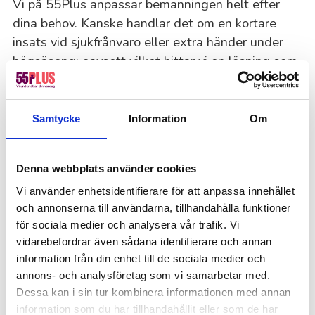
Vi på 55Plus anpassar bemanningen helt efter
dina behov. Kanske handlar det om en kortare
insats vid sjukfrånvaro eller extra händer under
högsäsong: oavsett vilket hittar vi en lösning som
fungerar. Du bestämmer själv hur länge du vill ha
våra medarbetare på plats.
Samtycke
Information
Om
Enkel process från förfrågan till uppstart
Vi vet att tid är värdefullt, därför håller vi
Denna webbplats använder cookies
processen enkel. Du kontaktar oss med dina
Vi använder enhetsidentifierare för att anpassa innehållet
behov, vi matchar rätt person och tar hand om allt
och annonserna till användarna, tillhandahålla funktioner
runt omkring. Under hela samarbetet har du en
för sociala medier och analysera vår trafik. Vi
vidarebefordrar även sådana identifierare och annan
dedikerad kontaktperson som finns till hands för
information från din enhet till de sociala medier och
att underlätta processen och snabbt lösa dina
annons- och analysföretag som vi samarbetar med.
problem.
Dessa kan i sin tur kombinera informationen med annan
information som du har tillhandahållit eller som de har