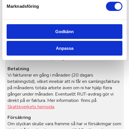
hemmet om inte annat avtalats. Material som är bra att
Marknadsföring
ha hemma är bla dammsugare, golvmopp, hink,
microtrasor, skursvamp, wetexduk, diskmedel, såpa, Ajax
eller dylikt.
Godkänn
Villkor
Avbokning av inplanerade/bokade uppdrag meddelas
senast 48 timmar innan uppdragets utförande. Vid
Anpassa
utebliven/senare avbokning faktureras
inplanerade/bokade uppdrag.
Betalning
Vi fakturerar en gång i månaden (20 dagars
betalningstid), vilket innebär att ni får en samlingsfaktura
på månadens totala arbete även om ni har hjälp flera
gånger under månaden. Eventuellt RUT-avdrag gör vi
direkt på er faktura. Mer information finns på
Skatteverkets hemsida
.
Försäkring
Om olyckan skulle vara framme så har vi försäkringar som