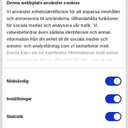
Denna webbplats använder cookies
Storstädning
Vi använder enhetsidentifierare för att anpassa innehållet
Flyttstädning
och annonserna till användarna, tillhandahålla funktioner
för sociala medier och analysera vår trafik. Vi
Fönsterputsning
vidarebefordrar även sådana identifierare och annan
information från din enhet till de sociala medier och
Andra kunder tycker om...
annons- och analysföretag som vi samarbetar med.
Dessa kan i sin tur kombinera informationen med annan
information som du har tillhandahållit eller som de har
Flyttstädning
samlat in när du har använt deras tjänster.
Flyttstädning i Eskilstuna Slipp stressen med städningen
Samtyckesval
under flytten – på 55Plus garanterar vi en felfri
Nödvändig
flyttstädning i Eskilstuna. Vi ser...
Läs mer
Inställningar
Statistik
Att tänka på
Vi arbetar först och främst utifrån det städmaterial ni har i