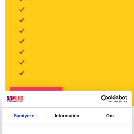
Skicka förfrågan
Samtycke
Information
Om
Kanske du behöver hjälp med detta också?
Hemstädning