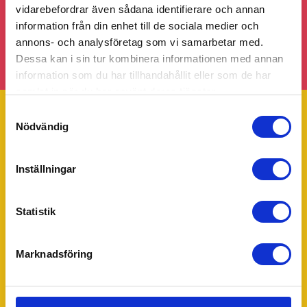
medier!
vidarebefordrar även sådana identifierare och annan
information från din enhet till de sociala medier och
annons- och analysföretag som vi samarbetar med.
Dessa kan i sin tur kombinera informationen med annan
information som du har tillhandahållit eller som de har
samlat in när du har använt deras tjänster.
Samtyckesval
Nödvändig
Trustpilot
Inställningar
Ditt 55Plus lokalkontor - Eskilstuna
55Plus Eskilstuna drivs av Peter Lisciak. Har du några frågor
eller funderingar tveka inte att kontakta Peter för personlig
Statistik
hjälp.
Marknadsföring
Peter Lisciak
Verksamhetsansvarig för 55Plus Eskilstuna
010 - 643 90 55