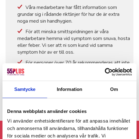
Våra medarbetare har fått information som
grundar sig i rådande riktlinjer för hur de är extra
noga med sin handhygien.
För att minska smittspridningen är våra
medarbetare hemma vid symptom som snuva, hosta
eller feber. Vi ser att ni som kund vid samma
symptom hör av er till oss.
För personer över 70 år rekommenderas att inte
utsätta sig för stora folksamlingar, eller platser där
det är mycket folk, som på bussar, mataffärer och
lokaler där det vistas många människor samtidigt.
Samtycke
Information
Om
Denna webbplats använder cookies
Vi använder enhetsidentifierare för att anpassa innehållet
och annonserna till användarna, tillhandahålla funktioner
Följ gärna 55Plus Eskilstuna på sociala
för sociala medier och analysera vår trafik. Vi