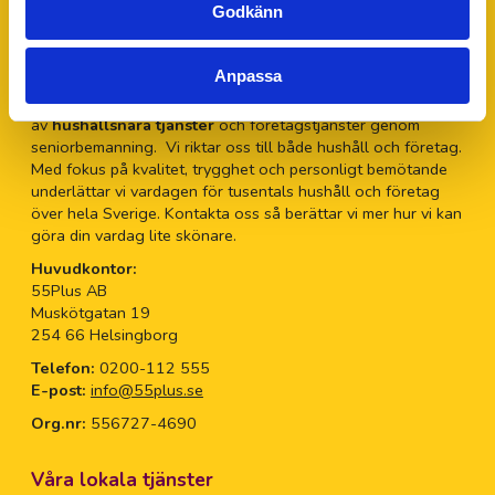
eskilstuna@55plus.se
Godkänn
Adress: Fagottvägen 1, 633 47 Eskilstuna
Om 55Plus AB
Anpassa
55Plus
är sedan 2009 en av Sveriges största leverantörer
av
hushållsnära tjänster
och företagstjänster genom
seniorbemanning. Vi riktar oss till både hushåll och företag.
Med fokus på kvalitet, trygghet och personligt bemötande
underlättar vi vardagen för tusentals hushåll och företag
över hela Sverige. Kontakta oss så berättar vi mer hur vi kan
göra din vardag lite skönare.
Huvudkontor:
55Plus AB
Muskötgatan 19
254 66 Helsingborg
Telefon:
0200-112 555
E-post:
info@55plus.se
Org.nr:
556727-4690
Våra lokala tjänster