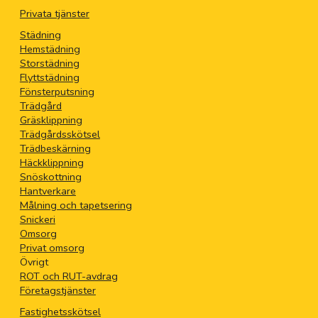
Privata tjänster
Städning
Hemstädning
Storstädning
Flyttstädning
Fönsterputsning
Trädgård
Gräsklippning
Trädgårdsskötsel
Trädbeskärning
Häckklippning
Snöskottning
Hantverkare
Målning och tapetsering
Snickeri
Omsorg
Privat omsorg
Övrigt
ROT och RUT-avdrag
Företagstjänster
Fastighetsskötsel