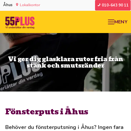
Åhus
Lokalkontor
010-643 90 11
MENY
Vi ger dig glasklara rutor fria från
stänk och smutsränder
Fönsterputs i Åhus
Behöver du fönsterputsning i Åhus? Ingen fara