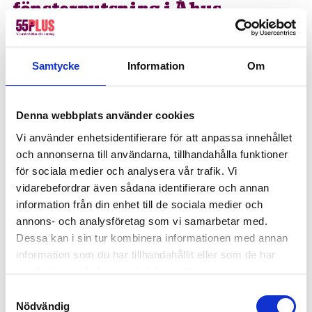
fönsterputsning i Åhus
Fönsterputs: Mycket bra och prisvärt. Trevlig personal.
Anders E
Samtycke
Information
Om
Denna webbplats använder cookies
Boka din fönsterputs i Åhus
idag!
Vi använder enhetsidentifierare för att anpassa innehållet
och annonserna till användarna, tillhandahålla funktioner
Varje vecka hjälper vi kunder i Åhus med allt från
för sociala medier och analysera vår trafik. Vi
fönsterputsning till diverse hem- och
vidarebefordrar även sådana identifierare och annan
företagstjänster. Vår höga servicenivå gör att du
information från din enhet till de sociala medier och
kan slappna av och vara trygg i att vi tar ansvar
annons- och analysföretag som vi samarbetar med.
Dessa kan i sin tur kombinera informationen med annan
för hela processen. Fyll i formuläret och berätta
information som du har tillhandahållit eller som de har
vad du behöver hjälp med, så hör vi av oss så fort
samlat in när du har använt deras tjänster.
vi kan.
Samtyckesval
Nödvändig