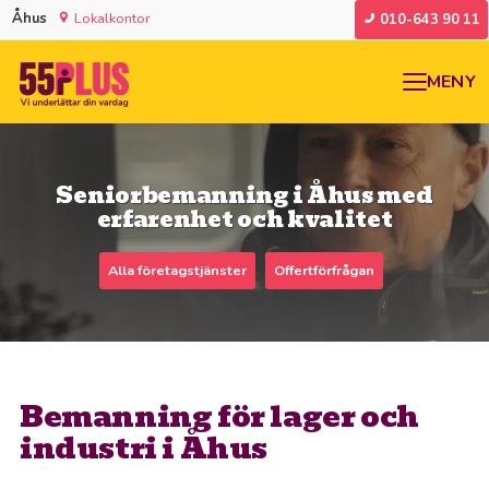
Åhus
Lokalkontor
010-643 90 11
MENY
Seniorbemanning i Åhus med
erfarenhet och kvalitet
Alla företagstjänster
Offertförfrågan
Bemanning för lager och
industri i Åhus