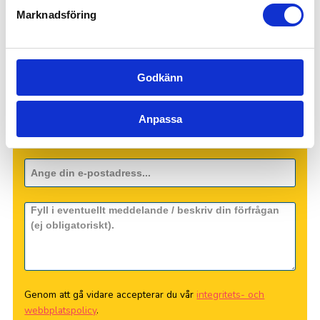
Marknadsföring
Godkänn
Anpassa
Genom att gå vidare accepterar du vår
integritets- och
webbplatspolicy
.