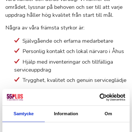
området, lyssnar på behoven och ser till att varje
uppdrag håller hög kvalitet från start till mål.
Några av våra främsta styrkor är:
Självgående och erfarna medarbetare
Personlig kontakt och lokal närvaro i Åhus
Hjälp med inventeringar och tillfälliga
serviceuppdrag
Trygghet, kvalitet och genuin serviceglädje
Så tycker våra kunder i Åhus
Samtycke
Information
Om
Vi har 4,5 på Trustpilot! Bli lika nöjd som tusentals
andra genom att anlita 55Plus.