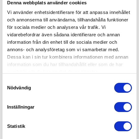
Denna webbplats använder cookies
Offertförfrågan
Vi använder enhetsidentifierare för att anpassa innehållet
Kanske du behöver hjälp med detta också?
och annonserna till användarna, tillhandahålla funktioner
för sociala medier och analysera vår trafik. Vi
Fastighetsskötsel
vidarebefordrar även sådana identifierare och annan
information från din enhet till de sociala medier och
Kontorsstädning
annons- och analysföretag som vi samarbetar med.
Värdar, informatörer & bemanning
Dessa kan i sin tur kombinera informationen med annan
Hotell, kök & servering
information som du har tillhandahållit eller som de har
samlat in när du har använt deras tjänster.
Lager, logistik & industri
Samtyckesval
Ekonomi, administration, löner & HR
Nödvändig
Försäljning, mötesbokning & handel
Offentlig sektor – Hemtjänst, fönsterputs &
Inställningar
fastighetsskötsel
Statistik
Kontakta oss idag för mer information!