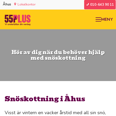
Åhus
Lokalkontor
010-643 90 11
MENY
Hör av dig när du behöver hjälp
med snöskottning
Snöskottning i Åhus
Visst är vintern en vacker årstid med all sin snö,