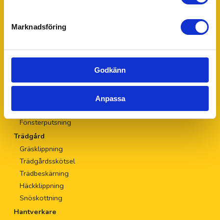
Org.nr:
556727-4690
Marknadsföring
Våra lokala tjänster
Privata tjänster
Godkänn
Städning
Hemstädning
Storstädning
Anpassa
Flyttstädning
Fönsterputsning
Trädgård
Gräsklippning
Trädgårdsskötsel
Trädbeskärning
Häckklippning
Snöskottning
Hantverkare