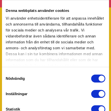
Denna webbplats använder cookies
Vi använder enhetsidentifierare för att anpassa innehållet
och annonserna till användarna, tillhandahålla funktioner
Trustpilot
för sociala medier och analysera vår trafik. Vi
vidarebefordrar även sådana identifierare och annan
Om 55Plus AB
information från din enhet till de sociala medier och
55Plus
är sedan 2009 en av Sveriges största leverantörer
annons- och analysföretag som vi samarbetar med.
av
hushållsnära tjänster
och företagstjänster genom
Dessa kan i sin tur kombinera informationen med annan
seniorbemanning. Vi riktar oss till både hushåll och företag.
information som du har tillhandahållit eller som de har
Med fokus på kvalitet, trygghet och personligt bemötande
underlättar vi vardagen för tusentals hushåll och företag
samlat in när du har använt deras tjänster.
över hela Sverige. Kontakta oss så berättar vi mer hur vi kan
Samtyckesval
göra din vardag lite skönare.
Nödvändig
Huvudkontor:
55Plus AB
Muskötgatan 19
Inställningar
254 66 Helsingborg
Telefon:
0200-112 555
Statistik
E-post:
info@55plus.se