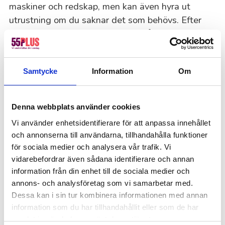
maskiner och redskap, men kan även hyra ut
utrustning om du saknar det som behövs. Efter
varje besök ser vi till att din trädgård lämnas
snygg och prydlig. Vi plockar bort gräsrester,
rensar kanter och ser till att allt ligger på sin
Samtycke
Information
Om
plats.
Denna webbplats använder cookies
Detta säger våra kunder i Åhus
om gräsklippningen
Vi använder enhetsidentifierare för att anpassa innehållet
och annonserna till användarna, tillhandahålla funktioner
“Trädgårdsarbete i Åhus blev jättebra!”
för sociala medier och analysera vår trafik. Vi
vidarebefordrar även sådana identifierare och annan
Jag känner att jag kan lita på alla jag har kontakt med på
information från din enhet till de sociala medier och
55+. Bra kommunikation & alla är supertrevliga & bra
annons- och analysföretag som vi samarbetar med.
resultat på de tjänster jag beställt. Städ. Trädgård & nu
Dessa kan i sin tur kombinera informationen med annan
väntar jag på ny altan!
Linda
information som du har tillhandahållit eller som de har
samlat in när du har använt deras tjänster.