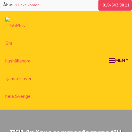
Åhus
Lokalkontor
010-643 90 11
MENY