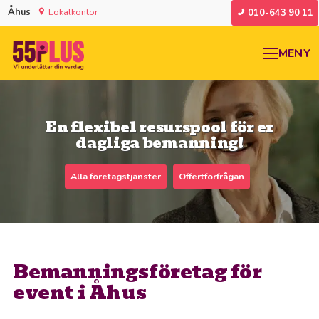
Åhus
Lokalkontor
010-643 90 11
MENY
En flexibel resurspool för er
dagliga bemanning!
Alla företagstjänster
Offertförfrågan
Bemanningsföretag för
event i Åhus