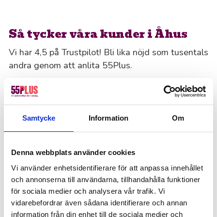
Så tycker våra kunder i Åhus
Vi har 4,5 på Trustpilot! Bli lika nöjd som tusentals
andra genom att anlita 55Plus.
Offertförfrågan
Kanske du behöver hjälp med detta också?
Samtycke
Information
Om
Fastighetsskötsel
Kontorsstädning
Denna webbplats använder cookies
Värdar, informatörer & bemanning
Vi använder enhetsidentifierare för att anpassa innehållet
Hotell, kök & servering
och annonserna till användarna, tillhandahålla funktioner
för sociala medier och analysera vår trafik. Vi
Lager, logistik & industri
vidarebefordrar även sådana identifierare och annan
Ekonomi, administration, löner & HR
information från din enhet till de sociala medier och