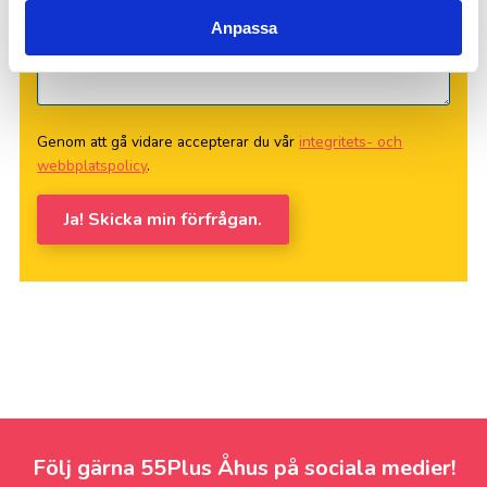
Anpassa
Genom att gå vidare accepterar du vår
integritets- och
webbplatspolicy
.
Ja! Skicka min förfrågan.
Följ gärna 55Plus Åhus på sociala medier!