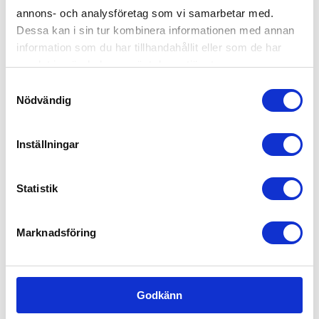
annons- och analysföretag som vi samarbetar med.
Försäljning, mötesbokning & handel
Dessa kan i sin tur kombinera informationen med annan
Offentlig sektor – Hemtjänst, fönsterputs &
information som du har tillhandahållit eller som de har
fastighetsskötsel
samlat in när du har använt deras tjänster.
Samtyckesval
Kontakta oss idag för mer information!
Nödvändig
Inställningar
Statistik
Marknadsföring
Godkänn