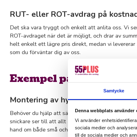
RUT- eller ROT-avdrag på kostna
Det ska vara tryggt och enkelt att anlita oss. Vi ser
ROT-avdraget när det är möjligt, och drar av summ
helt enkelt ett lägre pris direkt, medan vi leverer
som du förväntar dig av oss.
Exempel på vad vi kan h
Samtycke
Montering av hyllor, skåp och möb
Denna webbplats använder 
Behöver du hjälp att sätta ihop nya möbler, sätta 
snickare ser till att allt sitter stadigt och rakt i h
Vi använder enhetsidentifierar
sociala medier och analysera 
hand om både små och stora monteringsjobb.
till de sociala medier och a