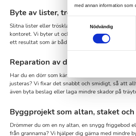
med annan information som du 
Byte av lister, trösklar och enklare
Samtyckesval
Slitna lister eller trösklar kan snabbt försämra helh
Nödvändig
kontoret. Vi byter ut och fräschar upp lister, trösk
ett resultat som är både snyggt och tåligt.
Reparation av dörrar, lådor och kö
Har du en dörr som kärvar, en låda som fastnar el
justeras? Vi fixar det snabbt och smidigt, så att al
även byta beslag eller laga mindre skador på träyto
Byggprojekt som altan, staket och
Drömmer du om en ny altan, en snygg friggebod el
från grannarna? Vi hjälper dig gärna med mindre byg