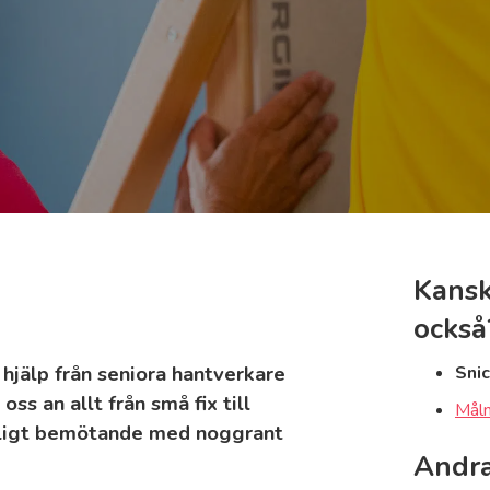
Kansk
också
hjälp från seniora hantverkare
Sni
oss an allt från små fix till
Måln
onligt bemötande med noggrant
Andra