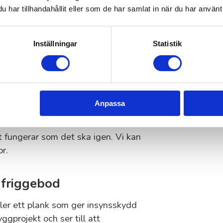
har tillhandahållit eller som de har samlat in när du har använt 
 snickerier
etsintrycket i ditt hem eller på
Inställningar
Statistik
lar och andra mindre snickerier med
ksluckor
Anpassa
ler köksluckor som behöver
lt fungerar som det ska igen. Vi kan
r.
 friggebod
ler ett plank som ger insynsskydd
gprojekt och ser till att