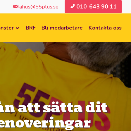
010-643 90 11
ahus@55plus.se
änster
BRF
Bli medarbetare
Kontakta oss
ån att sätta dit
lrenoveringar