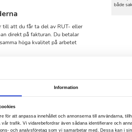
både sak
derna
 till att du får ta del av RUT- eller
an direkt på fakturan. Du betalar
ar samma höga kvalitet på arbetet
jälpa till med
Information
ler
cookies
upp hyllor eller montera skåp? Våra
emmet eller på arbetsplatsen. Vi tar
e för att anpassa innehållet och annonserna till användarna, tillh
vår trafik. Vi vidarebefordrar även sådana identifierare och anna
nnons- och analysföretag som vi samarbetar med. Dessa kan i sin