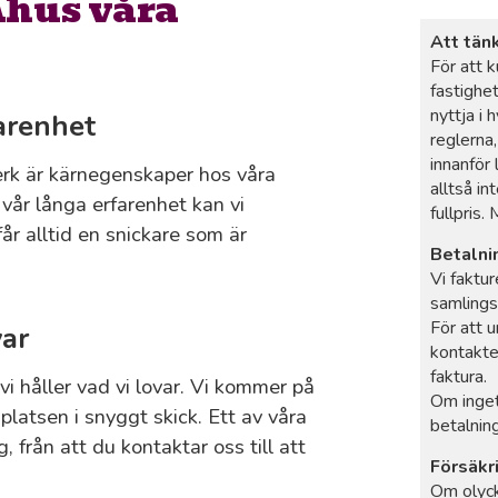
Åhus våra
Att tän
För att 
fastighe
nyttja i
arenhet
reglerna
innanför
erk är kärnegenskaper hos våra
alltså in
e vår långa erfarenhet kan vi
fullpris.
år alltid en snickare som är
Betalni
Vi faktur
samlings
För att 
var
kontakte
faktura.
i håller vad vi lovar. Vi kommer på
Om inget
splatsen i snyggt skick. Ett av våra
betalning
 från att du kontaktar oss till att
Försäkr
Om olyck