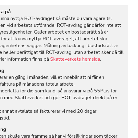
ka på
kunna nyttja ROT-avdraget så måste du vara ägare till
ten vid arbetets utförande. ROT-avdrag går därför inte att
 hyreslägenheter. Gäller arbetet en bostadsrätt så är
, för att kunna nyttja ROT-avdraget, att arbetet ska
 lägenhetens väggar. Målning av balkong i bostadsrätt är
te heller berättigat till ROT-avdrag, utan arbetet sker då till
 Mer information finns på
Skatteverkets hemsida
.
ng
erar en gång i månaden, vilket innebär att ni får en
faktura på månadens totala arbete.
underlätta för dig som kund, så ansvarar vi på 55Plus för
n med Skatteverket och gör ROT-avdraget direkt på er
 annat avtalats så fakturerar vi med 20 dagar
stid.
ing
an skulle vara framme så har vi försäkringar som täcker