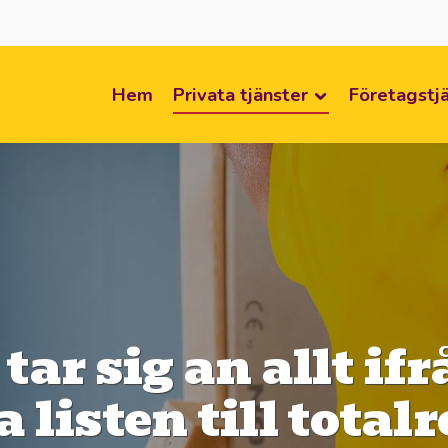
Hem
Privata tjänster
Företagstj
ar sig an allt ifr
a listen till tota