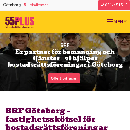
Göteborg
Lokalkontor
031-451515
MENY
BRF
Er partner för bemanning och
tjänster – vi hjälper
bostadsrättsföreningar i Göteborg
Offertförfrågan
BRF Göteborg –
fastighetsskötsel för
bostadsrättsföreningar