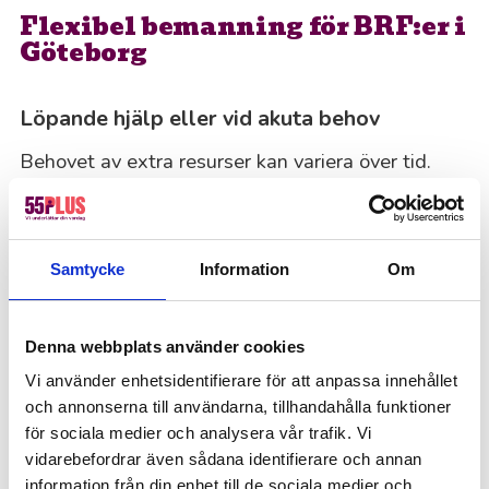
Flexibel bemanning för BRF:er i
Göteborg
Löpande hjälp eller vid akuta behov
Behovet av extra resurser kan variera över tid.
Kanske behöver ni hjälp löpande med
fastighetsskötsel och trappstädning, eller så
dyker det upp akuta behov när ordinarie personal
Samtycke
Information
Om
är sjuk eller på semester. Vi på 55Plus erbjuder
flexibel bemanning som anpassas helt efter er
förenings situation.
Denna webbplats använder cookies
Vi använder enhetsidentifierare för att anpassa innehållet
Vi hjälper er med:
och annonserna till användarna, tillhandahålla funktioner
Löpande bemanning för fastighetsskötsel
för sociala medier och analysera vår trafik. Vi
vidarebefordrar även sådana identifierare och annan
och vaktmästeri
information från din enhet till de sociala medier och