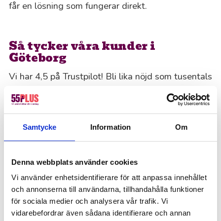
får en lösning som fungerar direkt.
Så tycker våra kunder i
Göteborg
Vi har 4,5 på Trustpilot! Bli lika nöjd som tusentals
andra genom att anlita 55Plus.
Offertförfrågan
Samtycke
Information
Om
Kanske du behöver hjälp med detta också?
Fastighetsskötsel
Denna webbplats använder cookies
Kontorsstädning
Vi använder enhetsidentifierare för att anpassa innehållet
Ekonomi, administration, löner & HR
och annonserna till användarna, tillhandahålla funktioner
Offentlig sektor – Hemtjänst, fönsterputs &
för sociala medier och analysera vår trafik. Vi
fastighetsskötsel
vidarebefordrar även sådana identifierare och annan