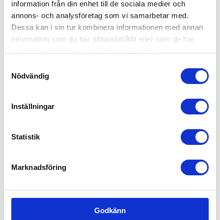
information från din enhet till de sociala medier och
Försäljning, mötesbokning & handel
annons- och analysföretag som vi samarbetar med.
Värdar, informatörer & bemanning
Dessa kan i sin tur kombinera informationen med annan
information som du har tillhandahållit eller som de har
Hotell, kök & servering
samlat in när du har använt deras tjänster.
Lager, logistik & industri
Samtyckesval
Nödvändig
Kontakta oss idag för mer information!
Inställningar
Statistik
Marknadsföring
Godkänn