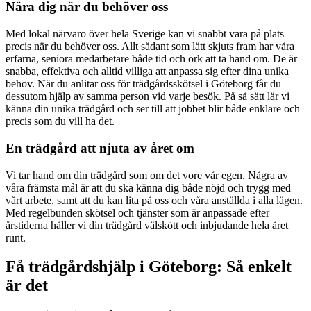
Nära dig när du behöver oss
Med lokal närvaro över hela Sverige kan vi snabbt vara på plats
precis när du behöver oss. Allt sådant som lätt skjuts fram har våra
erfarna, seniora medarbetare både tid och ork att ta hand om. De är
snabba, effektiva och alltid villiga att anpassa sig efter dina unika
behov. När du anlitar oss för trädgårdsskötsel i Göteborg får du
dessutom hjälp av samma person vid varje besök. På så sätt lär vi
känna din unika trädgård och ser till att jobbet blir både enklare och
precis som du vill ha det.
En trädgård att njuta av året om
Vi tar hand om din trädgård som om det vore vår egen. Några av
våra främsta mål är att du ska känna dig både nöjd och trygg med
vårt arbete, samt att du kan lita på oss och våra anställda i alla lägen.
Med regelbunden skötsel och tjänster som är anpassade efter
årstiderna håller vi din trädgård välskött och inbjudande hela året
runt.
Få trädgårdshjälp i Göteborg: Så enkelt
är det