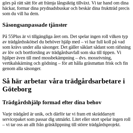
görs på rätt sätt för att främja långsiktig tillväxt. Vi tar hand om dina
häckar, formar dina prydnadsbuskar och beskär dina fruktträd precis
som du vill ha dem.
Säsongsanpassade tjänster
På 55Plus är vi tillgängliga året om. Det spelar ingen roll vilken typ
av trädgårdsskötsel du behöver hjälp med – vi har full koll på vad
som krävs under alla säsonger. Det gäller såklart sådant som räfsning
av löv och bortforsling av trädgårdsavfall som ska till tippen. Vi
hjälper även till med mossbekämpning – dvs. mossrivning,
vertikalskärning och gödning – för att hålla gräsmattan frisk och fin
genom alla säsonger.
Så här arbetar våra trädgårdsarbetare i
Göteborg
Trädgårdshjälp formad efter dina behov
Varje trädgård är unik, och därför tar vi fram ett skräddarsytt
servicepaket som passar dig utmärkt. Litet eller stort spelar ingen roll
– vi tar oss an allt från gräsklippning till större trädgårdsprojekt.