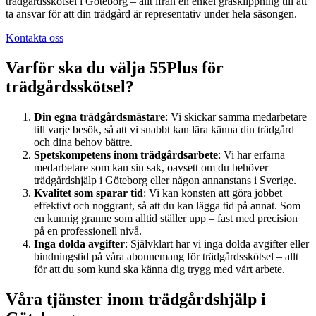
trädgårdsskötsel i Göteborg – allt ifrån en enkel gräsklippning till att
ta ansvar för att din trädgård är representativ under hela säsongen.
Kontakta oss
Varför ska du välja 55Plus för
trädgårdsskötsel?
Din egna trädgårdsmästare
: Vi skickar samma medarbetare
till varje besök, så att vi snabbt kan lära känna din trädgård
och dina behov bättre.
Spetskompetens inom trädgårdsarbete
: Vi har erfarna
medarbetare som kan sin sak, oavsett om du behöver
trädgårdshjälp i Göteborg eller någon annanstans i Sverige.
Kvalitet som sparar tid
: Vi kan konsten att göra jobbet
effektivt och noggrant, så att du kan lägga tid på annat. Som
en kunnig granne som alltid ställer upp – fast med precision
på en professionell nivå.
Inga dolda avgifter
: Självklart har vi inga dolda avgifter eller
bindningstid på våra abonnemang för trädgårdsskötsel – allt
för att du som kund ska känna dig trygg med vårt arbete.
Våra tjänster inom trädgårdshjälp i