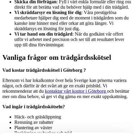
Skicka din förfrågan
: Fyll i vårt enkla formulär eller ring oss
direkt för att berätta vad du behöver hjälp med i din trädgård.
Vi skräddarsyr en lösning för dig
: Våra prestigelösa
medarbetare hjälper dig med de moment i trädgården som du
kanske inte hinner med eller orkar att göra längre. Vi
skräddarsys en lösning för just dig.
Vi tar hand om din trädgård
: När du godkänt vår offert
utför vi arbetet med precision och ser till att resultatet lever
upp till dina förväntningar.
Vanliga frågor om trädgårdsskötsel
Vad kostar trädgårdsskötsel i Göteborg ?
Eftersom vi har lokalkontor över hela Sverige kan priserna variera
något, och därför är det svårt att ge en exakt prisbild. Vi
rekommenderar att du
kontaktar vårt kontor i Göteborg
och berättar
mer om dina behov, så ger vi dig gärna en mer exakt uppskattning.
Vad ingår i trädgårdsskötseln?
Häck- och gräsklippning
Rensning av rabatter
Plantering av växter
Beskärning av buskar och träd