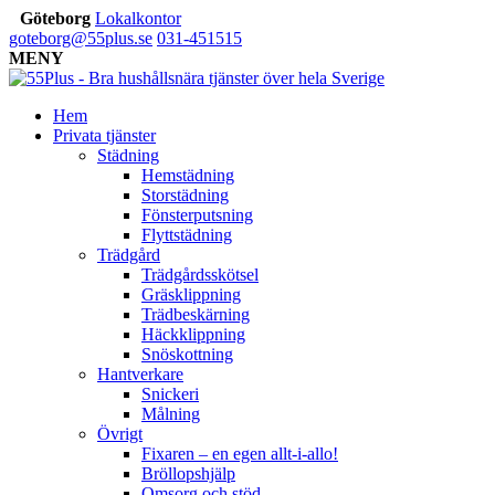
Göteborg
Lokalkontor
goteborg@55plus.se
031-451515
MENY
Hem
Privata tjänster
Städning
Hemstädning
Storstädning
Fönsterputsning
Flyttstädning
Trädgård
Trädgårdsskötsel
Gräsklippning
Trädbeskärning
Häckklippning
Snöskottning
Hantverkare
Snickeri
Målning
Övrigt
Fixaren – en egen allt-i-allo!
Bröllopshjälp
Omsorg och stöd