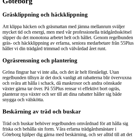
Göteborg
Gräsklippning och häckklippning
Att klippa häcken och gräsmattan med jämna mellanrum sväljer
mycket tid och energi, men med vår professionella trädgårdsskötsel
slipper du det monotona arbetet helt och hållet. Genom regelbunden
gräs- och häckklippning av erfarna, seniora medarbetare från 55Plus
håller vi din trädgård trimmad och välvårdad året runt.
Ogräsrensning och plantering
Gröna fingrar har vi inte alla, och det är helt förståeligt. Utan
regelbunden tillsyn är det dock vanligt att rabatterna blir övervuxna
och svåra att hålla i schack, då maskrosor och andra oönskade
växter gärna tar över. På 55Plus rensar vi effektivt bort ogräs,
planterar nya växter och ser till att dina rabatter håller sig både
snygga och välskötta.
Beskärning av träd och buskar
Träd och buskar behöver regelbunden omvårdnad för att hålla sig
friska och behålla sin form. Våra erfarna trädgårdsmästare i
Göteborg hjälper dig gärna med beskärning, och ser alltid till att det