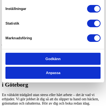
Absolut! Vi drar av 50% på arbetskostnaden, så länge det inte gäller
bortforsling av trädgårdsavfall till tippen.
Inställningar
Kundomdömen om våra tjänster för
trädgårdsskötsel
Statistik
“Trädgårdsarbete i Göteborg som blev mycket bra!”
Marknadsföring
Klippte större lagerhäggs-häck, murgröna och ett mindre träd. Blev
jättefint! Enkla att kommunicera med, nedlagd tid stämde bra med
uppskattningen som gjordes inför arbetet.
Cecilia S
Personen som sköter vår trädgård gör ett utmärkt jobb och är lätt
att samarbeta med. Även bra kommunikation med kontoret.
Godkänn
Lennart S
Anpassa
Boka trädgårdshjälp och trädgårdsskötsel
i Göteborg
En välskött trädgård utan stress eller hårt arbete – det är vad vi
erbjuder. Vi gör jobbet åt dig så att du slipper ta hand om häcken,
gräsmattan och rabatterna. Hör av dig och boka redan idag.