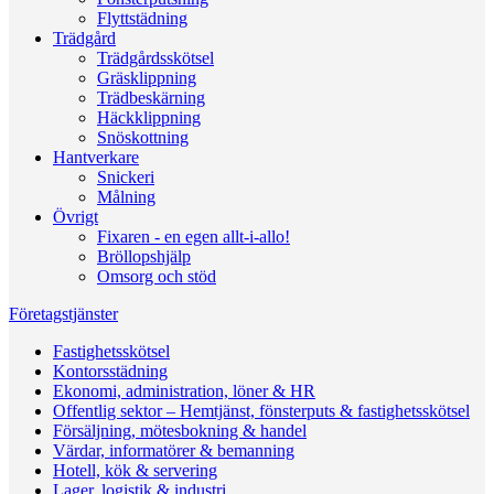
Flyttstädning
Trädgård
Trädgårdsskötsel
Gräsklippning
Trädbeskärning
Häckklippning
Snöskottning
Hantverkare
Snickeri
Målning
Övrigt
Fixaren - en egen allt-i-allo!
Bröllopshjälp
Omsorg och stöd
Företagstjänster
Fastighetsskötsel
Kontorsstädning
Ekonomi, administration, löner & HR
Offentlig sektor – Hemtjänst, fönsterputs & fastighetsskötsel
Försäljning, mötesbokning & handel
Värdar, informatörer & bemanning
Hotell, kök & servering
Lager, logistik & industri