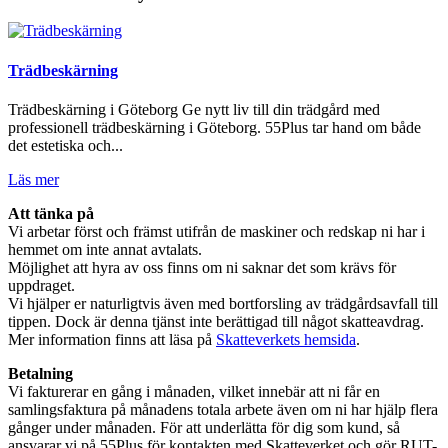
Trädbeskärning
Trädbeskärning i Göteborg Ge nytt liv till din trädgård med
professionell trädbeskärning i Göteborg. 55Plus tar hand om både
det estetiska och...
Läs mer
Att tänka på
Vi arbetar först och främst utifrån de maskiner och redskap ni har i
hemmet om inte annat avtalats.
Möjlighet att hyra av oss finns om ni saknar det som krävs för
uppdraget.
Vi hjälper er naturligtvis även med bortforsling av trädgårdsavfall till
tippen. Dock är denna tjänst inte berättigad till något skatteavdrag.
Mer information finns att läsa på
Skatteverkets hemsida
.
Betalning
Vi fakturerar en gång i månaden, vilket innebär att ni får en
samlingsfaktura på månadens totala arbete även om ni har hjälp flera
gånger under månaden. För att underlätta för dig som kund, så
ansvarar vi på 55Plus för kontakten med Skatteverket och gör RUT-