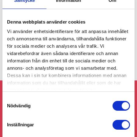
Samtycke
Information
Om
Vi stöttar med:
– Promenader
Denna webbplats använder cookies
– Sällskap
– Matlagning
Vi använder enhetsidentifierare för att anpassa innehållet
– Bankärenden, t.ex betala fakturor
och annonserna till användarna, tillhandahålla funktioner
– Matinköp i samverkan med den äldre
för sociala medier och analysera vår trafik. Vi
vidarebefordrar även sådana identifierare och annan
information från din enhet till de sociala medier och
annons- och analysföretag som vi samarbetar med.
Dessa kan i sin tur kombinera informationen med annan
information som du har tillhandahållit eller som de har
samlat in när du har använt deras tjänster.
Följ gärna 55Plus Göteborg på sociala
Samtyckesval
medier!
Nödvändig
Inställningar