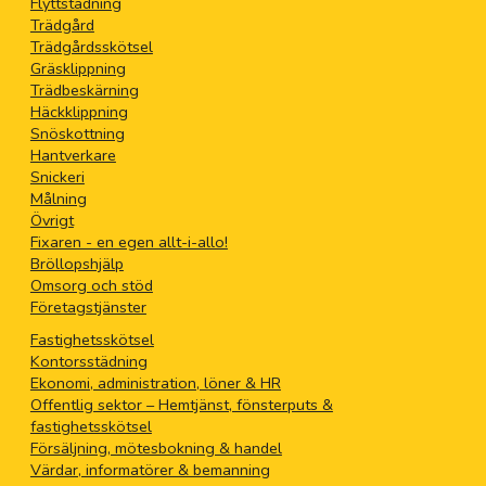
Flyttstädning
Trädgård
Trädgårdsskötsel
Gräsklippning
Trädbeskärning
Häckklippning
Snöskottning
Hantverkare
Snickeri
Målning
Övrigt
Fixaren - en egen allt-i-allo!
Bröllopshjälp
Omsorg och stöd
Företagstjänster
Fastighetsskötsel
Kontorsstädning
Ekonomi, administration, löner & HR
Offentlig sektor – Hemtjänst, fönsterputs &
fastighetsskötsel
Försäljning, mötesbokning & handel
Värdar, informatörer & bemanning