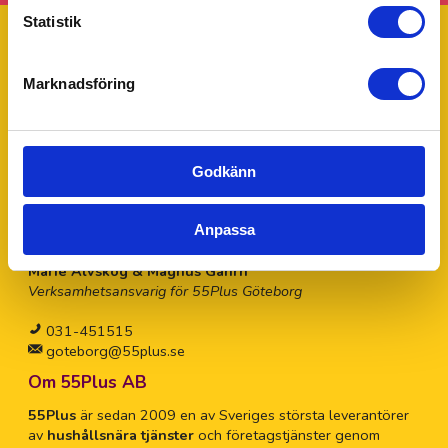
Statistik
Marknadsföring
Trustpilot
Ditt 55Plus lokalkontor - Göteborg
55Plus Göteborg drivs av Marie Alvskog & Magnus Gahrn.
Godkänn
Har du några frågor eller funderingar tveka inte att kontakta
Marie för personlig hjälp.
Anpassa
Marie Alvskog & Magnus Gahrn
Verksamhetsansvarig för 55Plus Göteborg
031-451515
goteborg@55plus.se
Om 55Plus AB
55Plus
är sedan 2009 en av Sveriges största leverantörer
av
hushållsnära tjänster
och företagstjänster genom