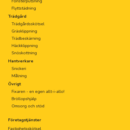
Fönsterputsning
Flyttstädning
Trädgård
Trädgårdsskötsel
Gräsklippning
Trädbeskärning
Häckklippning
Snöskottning
Hantverkare
Snickeri
Målning
Övrigt
Fixaren - en egen allt-i-allo!
Bröllopshjälp
Omsorg och stöd
Företagstjänster
Fastighetsskötsel