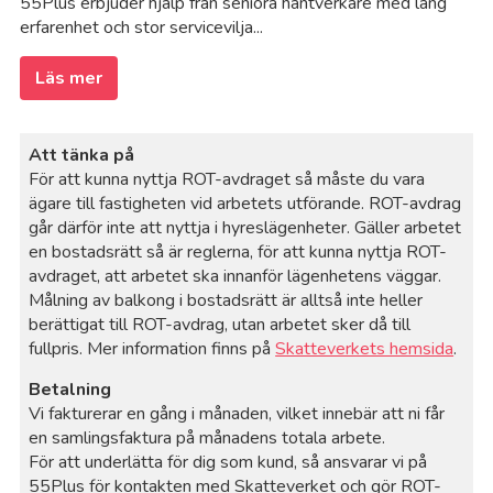
55Plus erbjuder hjälp från seniora hantverkare med lång
erfarenhet och stor servicevilja...
Läs mer
Att tänka på
För att kunna nyttja ROT-avdraget så måste du vara
ägare till fastigheten vid arbetets utförande. ROT-avdrag
går därför inte att nyttja i hyreslägenheter. Gäller arbetet
en bostadsrätt så är reglerna, för att kunna nyttja ROT-
avdraget, att arbetet ska innanför lägenhetens väggar.
Målning av balkong i bostadsrätt är alltså inte heller
berättigat till ROT-avdrag, utan arbetet sker då till
fullpris. Mer information finns på
Skatteverkets hemsida
.
Betalning
Vi fakturerar en gång i månaden, vilket innebär att ni får
en samlingsfaktura på månadens totala arbete.
För att underlätta för dig som kund, så ansvarar vi på
55Plus för kontakten med Skatteverket och gör ROT-