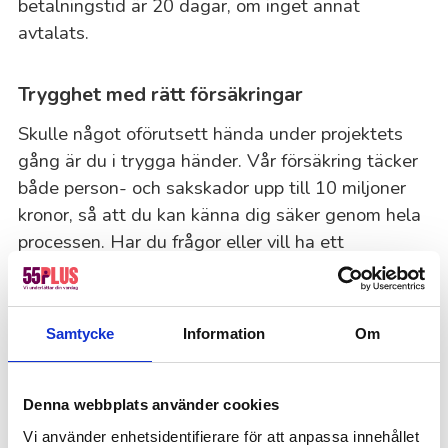
betalningstid är 20 dagar, om inget annat
avtalats.
Trygghet med rätt försäkringar
Skulle något oförutsett hända under projektets
gång är du i trygga händer. Vår försäkring täcker
både person- och sakskador upp till 10 miljoner
kronor, så att du kan känna dig säker genom hela
processen. Har du frågor eller vill ha ett
prisförslag? Hör av dig – vi hjälper dig gärna!
Samtycke
Information
Om
Vanliga frågor och svar
Vad ingår när man anlitar 55Plus för målning?
Denna webbplats använder cookies
När du anlitar 55Plus för målning ingår allt från
Vi använder enhetsidentifierare för att anpassa innehållet
förberedelser och materialinköp till själva