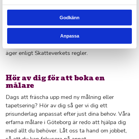
Göteborg, och drar sedan av det på fakturan.
Avdraget gäller en del av arbetskostnaden och
Godkänn
administreras helt och hållet av oss. För att kunna
nyttja ROT-avdraget behöver du vara ägare till
fastigheten. Arbetet ska utföras på din
Anpassa
permanenta bostad eller ett fritidshus som du
äger enligt Skatteverkets regler.
Hör av dig för att boka en
målare
Dags att fräscha upp med ny målning eller
tapetsering? Hör av dig så ger vi dig ett
prisunderlag anpassat efter just dina behov. Våra
erfarna målare i Göteborg är redo att hjälpa dig
med allt du behöver. Låt oss ta hand om jobbet,
så att du kan fokusera på annat.