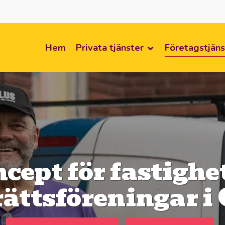
Hem
Privata tjänster
Företagstjäns
cept för fastighe
ättsföreningar i