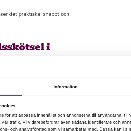
ser det praktiska, snabbt och
sskötsel i
för helhetsintrycket för ert
essionella trädgårdstjänster för
Information
cookies
er.
e för att anpassa innehållet och annonserna till användarna, tillh
ng.
vår trafik. Vi vidarebefordrar även sådana identifierare och anna
nnons- och analysföretag som vi samarbetar med. Dessa kan i sin