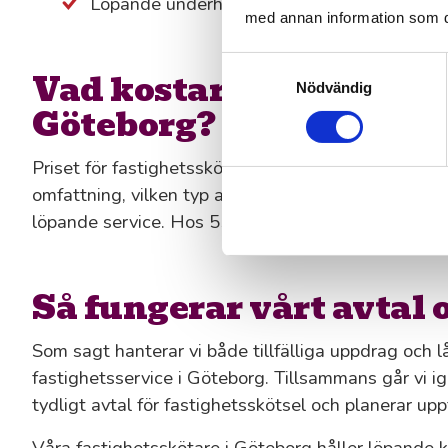
Löpande underhåll av buskar, rabatter och 
med annan information som du 
Samtyckesval
Vad kostar fastighetssk
Nödvändig
Göteborg?
Priset för fastighetsskötsel i Göteborg beror helt 
omfattning, vilken typ av tjänster du behöver och
löpande service. Hos 55Plus får du alltid tydliga pr
Så fungerar vårt avtal 
Som sagt hanterar vi både tillfälliga uppdrag och lå
fastighetsservice i Göteborg. Tillsammans går vi i
tydligt avtal för fastighetsskötsel och planerar upp
Våra fastighetsskötare i Göteborg håller löpande k