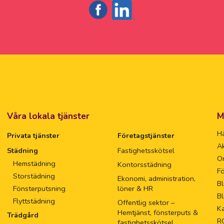
Våra lokala tjänster
M
Hä
Privata tjänster
Företagstjänster
Ak
Städning
Fastighetsskötsel
O
Hemstädning
Kontorsstädning
Fö
Storstädning
Ekonomi, administration,
Bl
Fönsterputsning
löner & HR
Bl
Flyttstädning
Offentlig sektor –
Ka
Hemtjänst, fönsterputs &
Trädgård
R
fastighetsskötsel