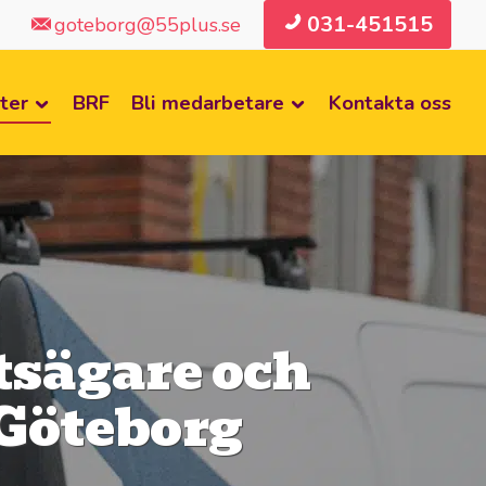
031-451515
goteborg@55plus.se
ter
BRF
Bli medarbetare
Kontakta oss
tsägare och
 Göteborg