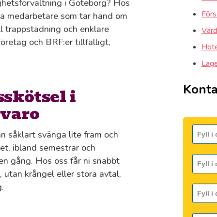
ighetsförvaltning i Göteborg? Hos
Förs
iora medarbetare som tar hand om
ll trappstädning och enklare
Värd
öretag och BRF:er tillfälligt,
Hote
Lager
Konta
sskötsel i
rvaro
n såklart svänga lite fram och
 det, ibland semestrar och
en gång. Hos oss får ni snabbt
 utan krångel eller stora avtal,
.