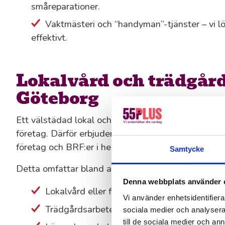
småreparationer.
Vaktmästeri och “handyman”-tjänster – vi lö
effektivt.
Lokalvård och trädgård
Göteborg
Ett välstädad lokal och en prydlig gård gör mycket 
företag. Därför erbjuder vi både lokalvård och prof
företag och BRF:er i hela Göteborg.
Samtycke
Detta omfattar bland annat:
Denna webbplats använder 
Lokalvård eller företagsstäd med fasta rutin
Vi använder enhetsidentifierar
Trädgårdsarbete, plantering och gräsklippni
sociala medier och analysera 
till de sociala medier och a