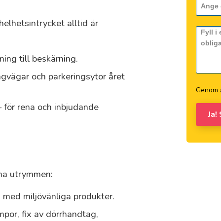
helhetsintrycket alltid är
ing till beskärning.
gvägar och parkeringsytor året
Genom a
– för rena och inbjudande
Ja!
mma utrymmen:
 med miljövänliga produkter.
ampor, fix av dörrhandtag,