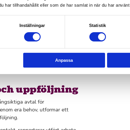
gångvägar.
har tillhandahållit eller som de har samlat in när du har använt 
ötsel i
Inställningar
Statistik
och hållet på uppdragets
 om det handlar om bemanning eller
Anpassa
iser utan dolda avgifter.
och uppföljning
ngsiktiga avtal för
genom era behov, utformar ett
följning.
ontakt, rapporterar utfört arbete