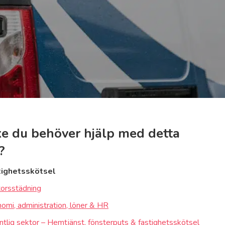
e du behöver hjälp med detta
?
tighetsskötsel
orsstädning
omi, administration, löner & HR
ntlig sektor – Hemtjänst, fönsterputs & fastighetsskötsel