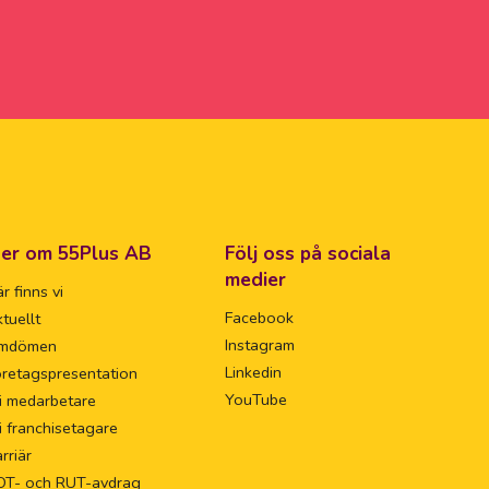
er om 55Plus AB
Följ oss på sociala
medier
r finns vi
Facebook
tuellt
Instagram
mdömen
Linkedin
retagspresentation
YouTube
i medarbetare
i franchisetagare
rriär
OT- och RUT-avdrag