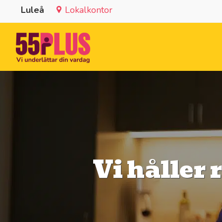
Luleå
Lokalkontor
Vi håller 