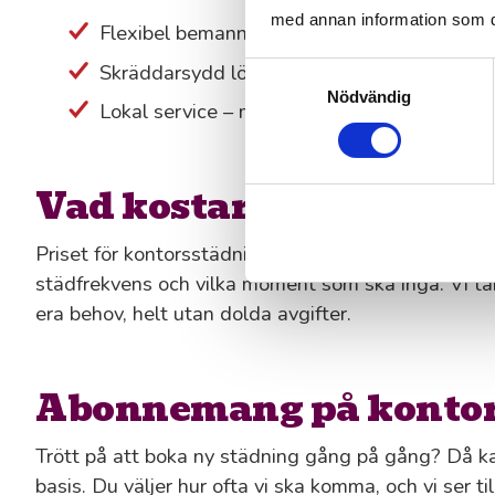
med annan information som du 
Flexibel bemanning – du betalar bara för ti
Skräddarsydd lösning – perfekt för små och
Samtyckesval
Nödvändig
Lokal service – med helhetsansvar, resulta
Vad kostar kontorsstäd
Priset för kontorsstädning beror på flera faktorer. 
städfrekvens och vilka moment som ska ingå. Vi tar
era behov, helt utan dolda avgifter.
Abonnemang på kontors
Trött på att boka ny städning gång på gång? Då k
basis. Du väljer hur ofta vi ska komma, och vi ser 