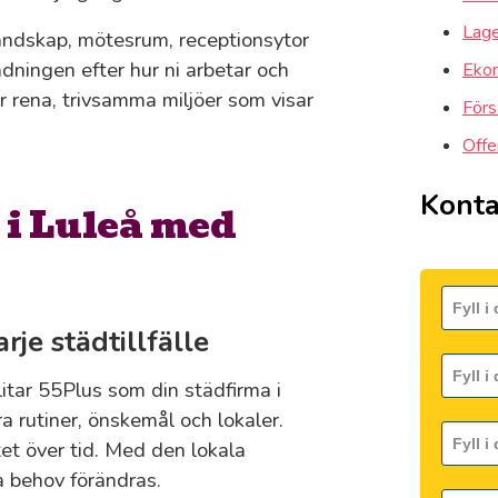
Lager
landskap, mötesrum, receptionsytor
dningen efter hur ni arbetar och
Ekon
får rena, trivsamma miljöer som visar
Förs
Offe
Konta
 i Luleå med
je städtillfälle
litar 55Plus som din städfirma i
 rutiner, önskemål och lokaler.
tet över tid. Med den lokala
 behov förändras.