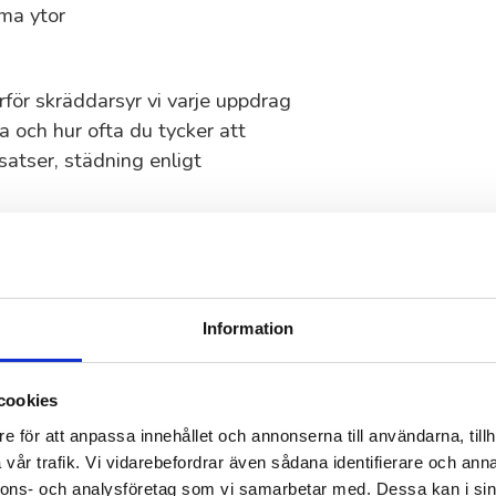
ma ytor
ärför skräddarsyr vi varje uppdrag
a och hur ofta du tycker att
atser, städning enligt
företagsstäd i
Information
dag på 55Plus. I vårt team finns
jobbar effektivt och ser till att
cookies
e för att anpassa innehållet och annonserna till användarna, tillh
vår trafik. Vi vidarebefordrar även sådana identifierare och anna
nnons- och analysföretag som vi samarbetar med. Dessa kan i sin