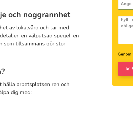
je och noggrannhet
nhet av lokalvård och tar med
 detaljer: en välputsad spegel, en
er som tillsammans gör stor
Genom a
Ja!
å?
t hålla arbetsplatsen ren och
jälpa dig med: