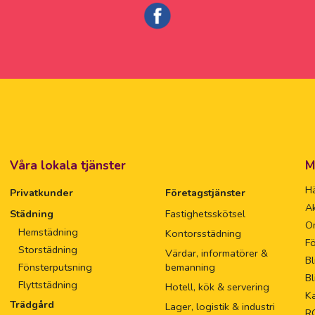
Våra lokala tjänster
M
Hä
Privatkunder
Företagstjänster
Ak
Städning
Fastighetsskötsel
O
Hemstädning
Kontorsstädning
Fö
Storstädning
Värdar, informatörer &
Bl
Fönsterputsning
bemanning
Bl
Flyttstädning
Hotell, kök & servering
Ka
Trädgård
Lager, logistik & industri
R