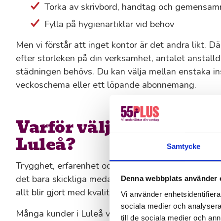
Torka av skrivbord, handtag och gemensam
Fylla på hygienartiklar vid behov
Men vi förstår att inget kontor är det andra likt. D
efter storleken på din verksamhet, antalet anställd
städningen behövs. Du kan välja mellan enstaka ins
veckoschema eller ett löpande abonnemang.
Varför välja 55Plus för 
Luleå?
Samtycke
Trygghet, erfarenhet och pålitlighet: det är vår var
det bara skickliga medarbetare som tar eget ansvar, 
Denna webbplats använder 
allt blir gjort med kvalitet.
Vi använder enhetsidentifierar
sociala medier och analysera 
Många kunder i Luleå väljer oss på grund av:
till de sociala medier och a