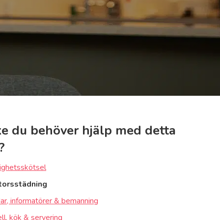
e du behöver hjälp med detta
?
ighetsskötsel
torsstädning
ar, informatörer & bemanning
ll, kök & servering