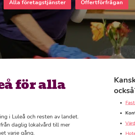
Alla företagstjänster
Offertförfrågan
å för alla
Kansk
också
Fast
Kon
ng i Luleå och resten av landet.
Värd
rån daglig lokalvård till mer
t varje gång.
Hote