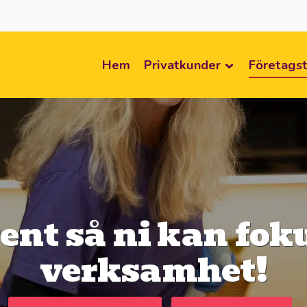
Hem
Privatkunder
Företagst
rent så ni kan fok
verksamhet!