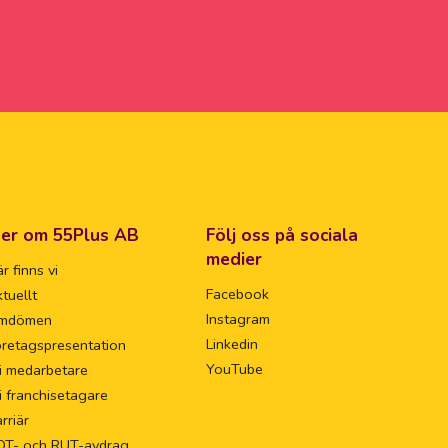
er om 55Plus AB
Följ oss på sociala
medier
r finns vi
Facebook
tuellt
Instagram
mdömen
Linkedin
retagspresentation
YouTube
i medarbetare
i franchisetagare
rriär
OT- och RUT-avdrag