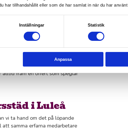
har tillhandahållit eller som de har samlat in när du har använt 
den du behöver
 medelstora företag
Inställningar
Statistik
tfokus och långsiktiga samarbeten
ning i Luleå?
Anpassa
Det kan vara lokalens storlek,
 alltid fram en offert som speglar
städ i Luleå
an vi ta hand om det på löpande
till att samma erfarna medarbetare