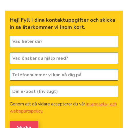
Hej! Fyll i dina kontaktuppgifter och skicka
in så återkommer vi inom kort.
Vad
heter
du?
Vad
*
önskar
du
Telefonnummer
hjälp
vi
med?
kan
Din
nå
e-
dig
post
på
*
Genom att gå vidare accepterar du vår
integritets- och
(frivilligt)
webbplatspolicy
.
Skicka