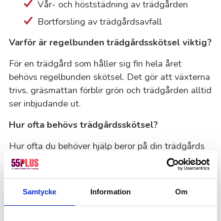
Vår- och höststädning av trädgården
Bortforsling av trädgårdsavfall
Varför är regelbunden trädgårdsskötsel viktig?
För en trädgård som håller sig fin hela året
behövs regelbunden skötsel. Det gör att växterna
trivs, gräsmattan förblir grön och trädgården alltid
ser inbjudande ut.
Hur ofta behövs trädgårdsskötsel?
Hur ofta du behöver hjälp beror på din trädgårds
behov och vad du föredrar. För en riktigt välskött
trädgård kan vi komma upp till en gång i veckan,
men oftast räcker två besök i månaden. Behovet
Samtycke
Information
Om
kan också ändras beroende på vädret och
årstiderna – exempelvis växer gräset snabbare