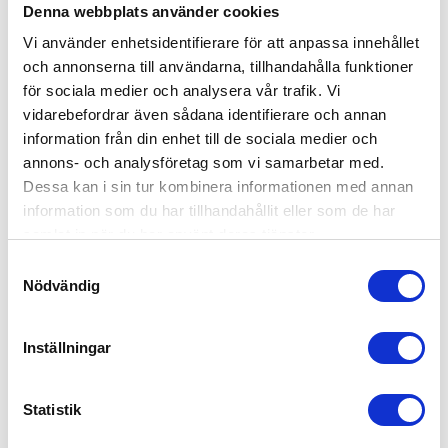
under sommaren.
Denna webbplats använder cookies
Vi använder enhetsidentifierare för att anpassa innehållet
Kan man ha ett abonnemang på
och annonserna till användarna, tillhandahålla funktioner
trädgårdsskötsel?
för sociala medier och analysera vår trafik. Vi
vidarebefordrar även sådana identifierare och annan
Självklart kan man det. Hör av dig till oss, så ser
information från din enhet till de sociala medier och
vi till att ordna regelbunden trädgårdsskötsel för
annons- och analysföretag som vi samarbetar med.
din trädgård i Luleå.
Dessa kan i sin tur kombinera informationen med annan
information som du har tillhandahållit eller som de har
Är trädgårdsskötsel RUT-berättigat?
samlat in när du har använt deras tjänster.
Absolut! Vi drar av 50% på arbetskostnaden, så
Samtyckesval
Nödvändig
länge det inte gäller bortforsling av
trädgårdsavfall till tippen.
Inställningar
Kundomdömen om våra
Statistik
tjänster för trädgårdsskötsel