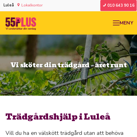
Luleå
Lokalkontor
010 643 90 16
MENY
Vi sköter din trädgård – året runt
Trädgårdshjälp i Luleå
Vill du ha en välskött trädgård utan att behöva