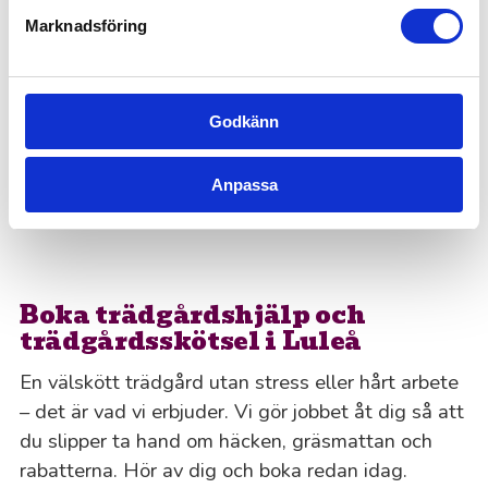
“Trädgårdsarbete i Luleå som blev mycket bra!”
Marknadsföring
Klippte större lagerhäggs-häck, murgröna och ett mindre
träd. Blev jättefint! Enkla att kommunicera med, nedlagd
tid stämde bra med uppskattningen som gjordes inför
Godkänn
arbetet.
Cecilia S
Personen som sköter vår trädgård gör ett utmärkt jobb
och är lätt att samarbeta med. Även bra kommunikation
Anpassa
med kontoret.
Lennart S
Boka trädgårdshjälp och
trädgårdsskötsel i Luleå
En välskött trädgård utan stress eller hårt arbete
– det är vad vi erbjuder. Vi gör jobbet åt dig så att
du slipper ta hand om häcken, gräsmattan och
rabatterna. Hör av dig och boka redan idag.