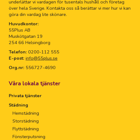
underlättar vi vardagen för tusentals hushåll och företag
över hela Sverige. Kontakta oss så berättar vi mer hur vi kan
göra din vardag lite skönare.
Huvudkontor:
55Plus AB
Muskötgatan 19
254 66 Helsingborg
Telefon:
0200-112 555
E-post:
info@55plus.se
Org.nr:
556727-4690
Våra lokala tjänster
Privata tjänster
Städning
Hemstädning
Storstädning
Flyttstädning
Fönsterputsning