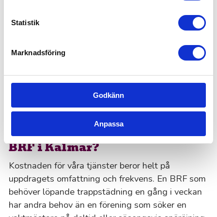
Säsongsarbete som snöröjning vintertid
eller extra trädgårdsskötsel på sommaren
Statistik
Projektbemanning vid renoveringar eller
förbättringar av gemensamma utrymmen
Marknadsföring
Med seniorbemanning från 55Plus får ni erfarna
medarbetare som tar ansvar, är självgående och
levererar kvalitet redan från första dagen.
Godkänn
Anpassa
Vad kostar fastighetsskötsel för
BRF i Kalmar?
Kostnaden för våra tjänster beror helt på
uppdragets omfattning och frekvens. En BRF som
behöver löpande trappstädning en gång i veckan
har andra behov än en förening som söker en