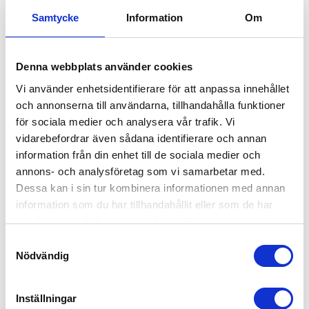
Löpande hjälp eller vid akuta behov
Samtycke
Information
Om
Behovet av extra resurser kan variera över tid.
Kanske behöver ni hjälp löpande med
Denna webbplats använder cookies
fastighetsskötsel och trappstädning, eller så
Vi använder enhetsidentifierare för att anpassa innehållet
dyker det upp akuta behov när ordinarie personal
och annonserna till användarna, tillhandahålla funktioner
är sjuk eller på semester. Vi på 55Plus erbjuder
för sociala medier och analysera vår trafik. Vi
flexibel bemanning som anpassas helt efter er
vidarebefordrar även sådana identifierare och annan
förenings situation.
information från din enhet till de sociala medier och
annons- och analysföretag som vi samarbetar med.
Vi hjälper er med:
Dessa kan i sin tur kombinera informationen med annan
information som du har tillhandahållit eller som de har
Löpande bemanning för fastighetsskötsel
samlat in när du har använt deras tjänster.
och vaktmästeri
Samtyckesval
Vikarier vid sjukfrånvaro eller semestrar
Nödvändig
Bemanning mellan avtal när ni byter
leverantör
Inställningar