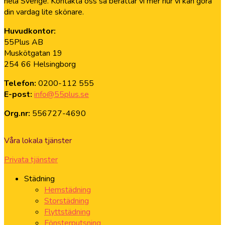
hela Sverige. Kontakta oss så berättar vi mer hur vi kan göra
din vardag lite skönare.
Huvudkontor:
55Plus AB
Muskötgatan 19
254 66 Helsingborg
Telefon:
0200-112 555
E-post:
info@55plus.se
Org.nr:
556727-4690
Våra lokala tjänster
Privata tjänster
Städning
Hemstädning
Storstädning
Flyttstädning
Fönsterputsning