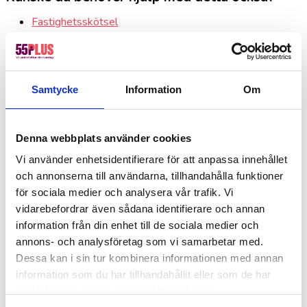
Fastighetsskötsel
Kontorsstädning
Värdar, informatörer & bemanning
Hotell, kök & servering
Samtycke
Information
Om
Lager, logistik & industri
Ekonomi, administration, löner & HR
Försäljning, mötesbokning & handel
Denna webbplats använder cookies
Offentlig sektor – Hemtjänst, fönsterputs &
Vi använder enhetsidentifierare för att anpassa innehållet
fastighetsskötsel
och annonserna till användarna, tillhandahålla funktioner
för sociala medier och analysera vår trafik. Vi
Kontakta oss idag för mer information!
vidarebefordrar även sådana identifierare och annan
information från din enhet till de sociala medier och
”
*
” anger obligatoriska fält
annons- och analysföretag som vi samarbetar med.
Dessa kan i sin tur kombinera informationen med annan
Företagsnamn
*
information som du har tillhandahållit eller som de har
Namn
*
samlat in när du har använt deras tjänster.