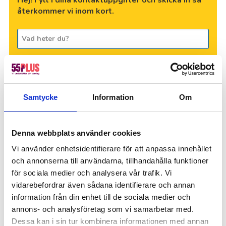
återkommer vi inom kort.
Samtycke
Information
Om
Denna webbplats använder cookies
Vi använder enhetsidentifierare för att anpassa innehållet
Genom att gå vidare accepterar du vår
integritets- och
och annonserna till användarna, tillhandahålla funktioner
webbplatspolicy
.
för sociala medier och analysera vår trafik. Vi
vidarebefordrar även sådana identifierare och annan
information från din enhet till de sociala medier och
Skicka
annons- och analysföretag som vi samarbetar med.
Dessa kan i sin tur kombinera informationen med annan