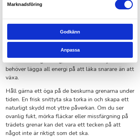
Marknadsföring
Så tar du hand om träden efter beskärning
När trädet har blivit beskuret behöver det tid att
återhämta sig i lugn och ro. Låt snittytorna läka
Godkänn
naturligt och undvik att belasta trädet med mer
stress. Lite extra vatten gör stor skillnad, särskilt
Anpassa
under torra perioder. Däremot är det smart att
avvakta med gödsling, eftersom trädet just nu
behöver lägga all energi på att läka snarare än att
växa.
Håll gärna ett öga på de beskurna grenarna under
tiden. En frisk snittyta ska torka in och skapa ett
naturligt skydd mot yttre påverkan. Om du ser
ovanlig fukt, mörka fläckar eller missfärgning på
trädets grenar kan det vara ett tecken på att
något inte är riktigt som det ska.