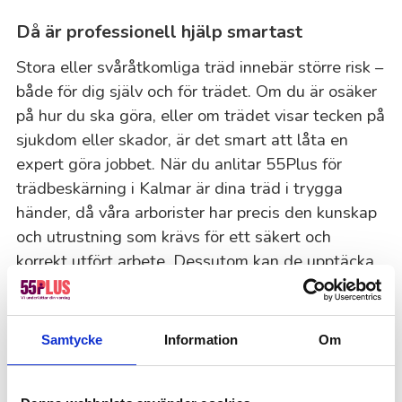
Då är professionell hjälp smartast
Stora eller svåråtkomliga träd innebär större risk –
både för dig själv och för trädet. Om du är osäker
på hur du ska göra, eller om trädet visar tecken på
sjukdom eller skador, är det smart att låta en
expert göra jobbet. När du anlitar 55Plus för
trädbeskärning i Kalmar är dina träd i trygga
händer, då våra arborister har precis den kunskap
och utrustning som krävs för ett säkert och
korrekt utfört arbete. Dessutom kan de upptäcka
problem som lätt missas – som rötskador, svaga
grenar eller tecken på ohälsa.
Samtycke
Information
Om
Säker trädbeskärning: Vi jobbar