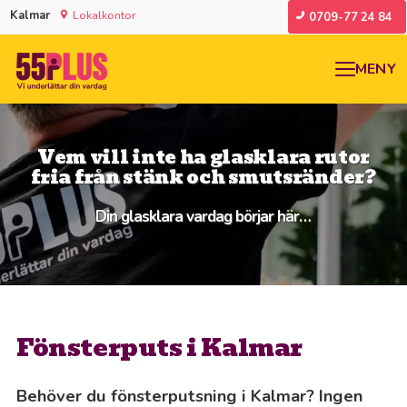
Kalmar
Lokalkontor
0709-77 24 84
MENY
Vem vill inte ha glasklara rutor
fria från stänk och smutsränder?
Din glasklara vardag börjar här…
Fönsterputs i Kalmar
Behöver du fönsterputsning i Kalmar? Ingen