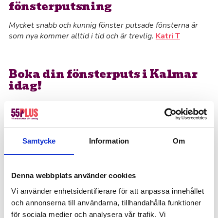
fönsterputsning
Mycket snabb och kunnig fönster putsade fönsterna är
som nya kommer alltid i tid och är trevlig.
Katri T
Boka din fönsterputs i Kalmar
idag!
Varje vecka hjälper vi kunder i Kalmar med allt
från fönsterputsning till diverse hem- och
företagstjänster. Vår höga servicenivå gör att du
Samtycke
Information
Om
kan slappna av och vara trygg i att vi tar ansvar
för hela processen. Fyll i formuläret och berätta
vad du behöver hjälp med, så hör vi av oss så fort
Denna webbplats använder cookies
vi kan.
Vi använder enhetsidentifierare för att anpassa innehållet
och annonserna till användarna, tillhandahålla funktioner
för sociala medier och analysera vår trafik. Vi