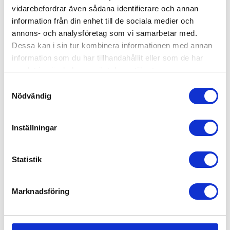
Hej! Fyll i dina kontaktuppgifter och skicka
vidarebefordrar även sådana identifierare och annan
in så återkommer vi inom kort.
information från din enhet till de sociala medier och
annons- och analysföretag som vi samarbetar med.
Vad
Dessa kan i sin tur kombinera informationen med annan
heter
du?
information som du har tillhandahållit eller som de har
Vad
*
samlat in när du har använt deras tjänster.
önskar
Samtyckesval
du
Telefonnummer
Nödvändig
hjälp
vi
med?
kan
Din
Inställningar
nå
e-
dig
post
på
*
Genom att gå vidare accepterar du vår
integritets- och
(frivilligt)
Statistik
webbplatspolicy
.
Marknadsföring
Skicka