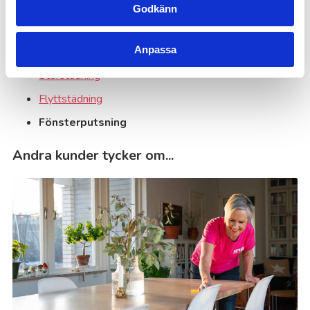
Godkänn
Kanske du behöver hjälp med detta också?
Anpassa
Hemstädning
Storstädning
Flyttstädning
Fönsterputsning
Andra kunder tycker om...