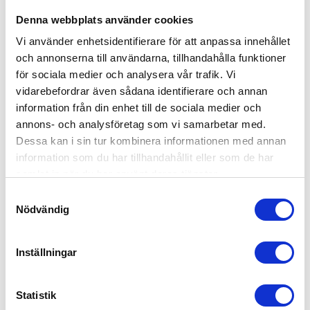
om gräsklippningen, oavsett när det behövs.
Denna webbplats använder cookies
Vi använder enhetsidentifierare för att anpassa innehållet
Trädbeskärning
och annonserna till användarna, tillhandahålla funktioner
för sociala medier och analysera vår trafik. Vi
Vi hjälper gärna till med alla typer av
vidarebefordrar även sådana identifierare och annan
trädbeskärning, det vill säga uppbyggnads-,
information från din enhet till de sociala medier och
underhålls- och föryngringsbeskärning. Våra
annons- och analysföretag som vi samarbetar med.
medarbetare beskär alla typer av frukt-, barr- och
Dessa kan i sin tur kombinera informationen med annan
lövträd i syfte att främja deras hälsa och form.
information som du har tillhandahållit eller som de har
Detta gör vi också för att stimulera en rikare
samlat in när du har använt deras tjänster.
fruktskörd, minska risken för trädsjukdomar och
Samtyckesval
mycket mer.
Nödvändig
Inställningar
Kontakta oss för häckklippning
i Kalmar
Statistik
Dags att snygga till trädgården? Fyll i vårt