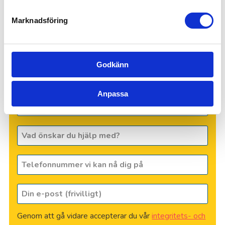
formulär för att boka professionell häckklippning i
Marknadsföring
Kalmar.
Godkänn
Hej! Fyll i dina kontaktuppgifter och skicka
in så återkommer vi inom kort.
Anpassa
Vad
heter
du?
Vad
*
önskar
du
Telefonnummer
hjälp
vi
med?
kan
Din
nå
e-
dig
post
på
*
Genom att gå vidare accepterar du vår
integritets- och
(frivilligt)