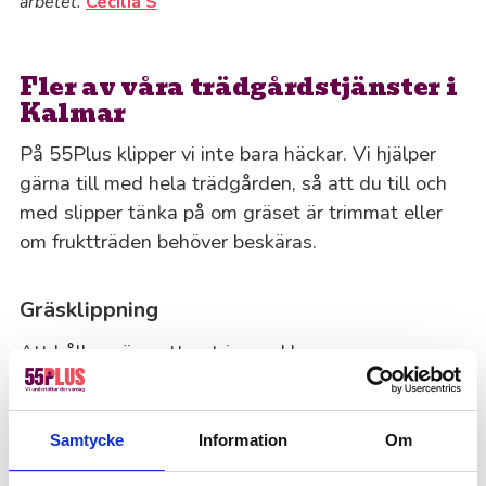
arbetet.
Cecilia S
Fler av våra trädgårdstjänster i
Kalmar
På 55Plus klipper vi inte bara häckar. Vi hjälper
gärna till med hela trädgården, så att du till och
med slipper tänka på om gräset är trimmat eller
om fruktträden behöver beskäras.
Gräsklippning
Att hålla gräsmattan trimmad kan vara
tidskrävande, särskilt under sommarmånaderna,
och för att gräsmattan ska vara frisk och frodig
krävs det att man klipper den ofta. Därför står
Samtycke
Information
Om
våra seniora medarbetare alltid redo att ta hand