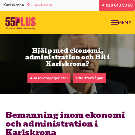
Karlskrona
Lokalkontor
010 643 90 50
MENY
Hjälp med ekonomi,
administration och HR i
Karlskrona?
Alla företagstjänster
Offertförfrågan
Bemanning inom ekonomi
och administration i
Karlskrona