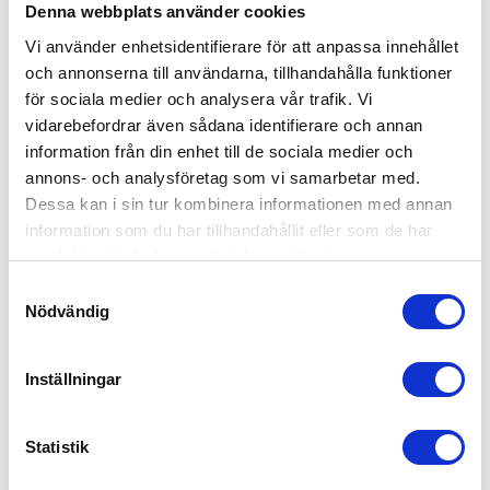
erfarenhet med din verksamhets behov, så att du
Denna webbplats använder cookies
får en lösning som fungerar direkt.
Vi använder enhetsidentifierare för att anpassa innehållet
och annonserna till användarna, tillhandahålla funktioner
för sociala medier och analysera vår trafik. Vi
Så tycker våra kunder i
vidarebefordrar även sådana identifierare och annan
Karlskrona
information från din enhet till de sociala medier och
annons- och analysföretag som vi samarbetar med.
Vi har 4,5 på Trustpilot! Bli lika nöjd som tusentals
Dessa kan i sin tur kombinera informationen med annan
andra genom att anlita 55Plus.
information som du har tillhandahållit eller som de har
samlat in när du har använt deras tjänster.
Offertförfrågan
Samtyckesval
Nödvändig
Kanske du behöver hjälp med detta också?
Fastighetsskötsel
Inställningar
Kontorsstädning
Värdar, informatörer & bemanning
Statistik
Hotell, kök & servering