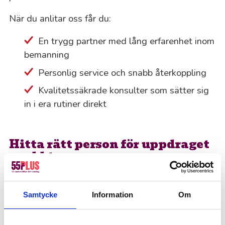
När du anlitar oss får du:
En trygg partner med lång erfarenhet inom
bemanning
Personlig service och snabb återkoppling
Kvalitetssäkrade konsulter som sätter sig
in i era rutiner direkt
Hitta rätt person för uppdraget
snabbt
Behöver du en redovisningsekonom,
löneadministratör eller administrativ stöttning i
Samtycke
Information
Om
Karlskrona? Hör av dig till oss så hjälper vi dig att
hitta rätt person. Vi matchar kompetens och