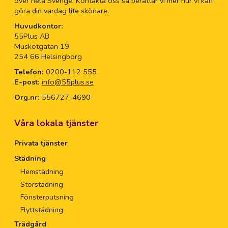
över hela Sverige. Kontakta oss så berättar vi mer hur vi kan
göra din vardag lite skönare.
Huvudkontor:
55Plus AB
Muskötgatan 19
254 66 Helsingborg
Telefon:
0200-112 555
E-post:
info@55plus.se
Org.nr:
556727-4690
Våra lokala tjänster
Privata tjänster
Städning
Hemstädning
Storstädning
Fönsterputsning
Flyttstädning
Trädgård