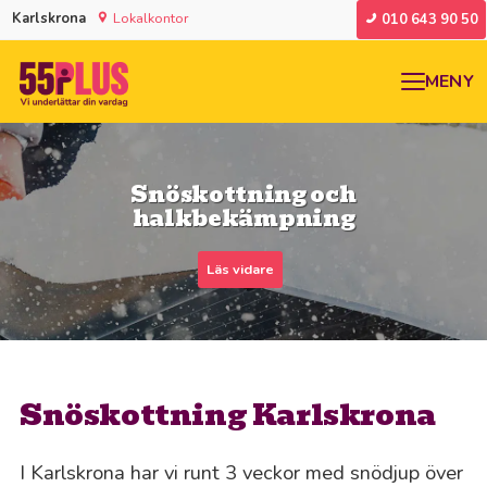
Karlskrona
Lokalkontor
010 643 90 50
MENY
Snöskottning och
halkbekämpning
Läs vidare
Snöskottning Karlskrona
I Karlskrona har vi runt 3 veckor med snödjup över