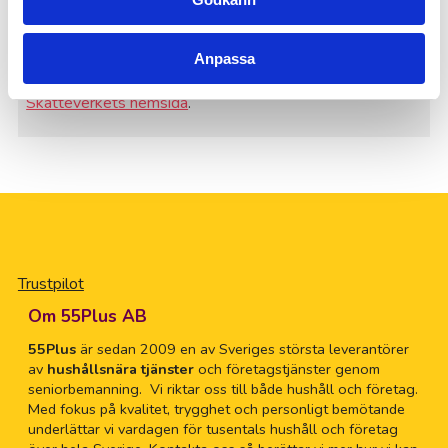
betalningstid), vilket innebär att ni får en samlingsfaktura
på månadens totala arbete även om ni har hjälp flera
gånger under månaden. Eventuellt RUT-avdrag gör vi
Anpassa
direkt på er faktura. Mer information finns på
Skatteverkets hemsida
.
Trustpilot
Om 55Plus AB
55Plus
är sedan 2009 en av Sveriges största leverantörer
av
hushållsnära tjänster
och företagstjänster genom
seniorbemanning. Vi riktar oss till både hushåll och företag.
Med fokus på kvalitet, trygghet och personligt bemötande
underlättar vi vardagen för tusentals hushåll och företag