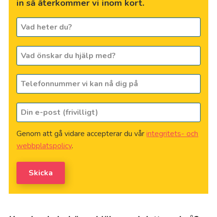
in så återkommer vi inom kort.
Vad
heter
du?
Vad
*
önskar
du
Telefonnummer
hjälp
vi
med?
kan
Din
nå
e-
dig
post
på
*
Genom att gå vidare accepterar du vår
integritets- och
(frivilligt)
webbplatspolicy
.
Skicka