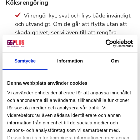
Köksrengöring
Vi rengör kyl, sval och frys både invändigt
och utvändigt. Om de går att flytta utan att
skada golvet, ser vi även till att rengöra
bakom och under.
Spisen får en grundlig rengöring både
invändigt och utvändigt, inklusive
Samtycke
Information
Om
ugnsplåtarna. Vi ser till att rengöra både
bakom och under ifall spisen är flyttbar. Om
Denna webbplats använder cookies
ugnsluckan ska delas behöver kunden
Vi använder enhetsidentifierare för att anpassa innehållet
montera isär och återmontera den själv.
och annonserna till användarna, tillhandahålla funktioner
Mikron och diskmaskinen rengörs noggrant
för sociala medier och analysera vår trafik. Vi
både invändigt och utvändigt.
vidarebefordrar även sådana identifierare och annan
information från din enhet till de sociala medier och
Vi torkar av skåp, lådor och bänkar. Om
annons- och analysföretag som vi samarbetar med.
skåp och lådor är tömda rengör vi dem även
Dessa kan i sin tur kombinera informationen med annan