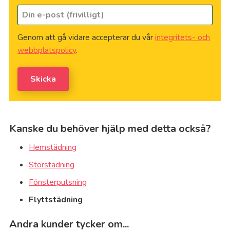
Din
nå
e-
dig
post
på
*
Genom att gå vidare accepterar du vår
integritets- och
(frivilligt)
webbplatspolicy
.
Skicka
Kanske du behöver hjälp med detta också?
Hemstädning
Storstädning
Fönsterputsning
Flyttstädning
Andra kunder tycker om...