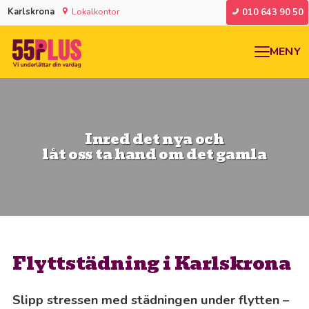
Karlskrona
Lokalkontor
010 643 90 50
MENY
Inred det nya och
låt oss ta hand om det gamla
Flyttstädning i Karlskrona
Slipp stressen med städningen under flytten –