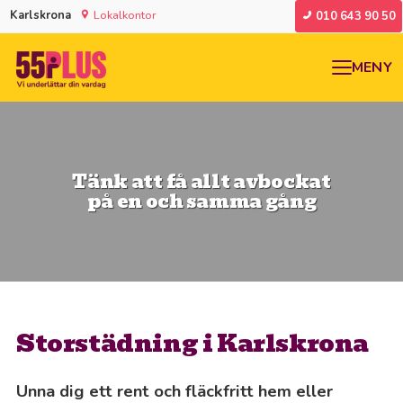
Karlskrona
Lokalkontor
010 643 90 50
MENY
Tänk att få allt avbockat
på en och samma gång
Storstädning i Karlskrona
Unna dig ett rent och fläckfritt hem eller