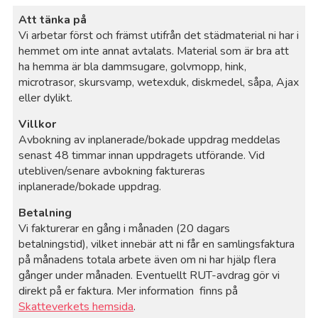
Att tänka på
Vi arbetar först och främst utifrån det städmaterial ni har i
hemmet om inte annat avtalats. Material som är bra att
ha hemma är bla dammsugare, golvmopp, hink,
microtrasor, skursvamp, wetexduk, diskmedel, såpa, Ajax
eller dylikt.
Villkor
Avbokning av inplanerade/bokade uppdrag meddelas
senast 48 timmar innan uppdragets utförande. Vid
utebliven/senare avbokning faktureras
inplanerade/bokade uppdrag.
Betalning
Vi fakturerar en gång i månaden (20 dagars
betalningstid), vilket innebär att ni får en samlingsfaktura
på månadens totala arbete även om ni har hjälp flera
gånger under månaden. Eventuellt RUT-avdrag gör vi
direkt på er faktura. Mer information finns på
Skatteverkets hemsida
.