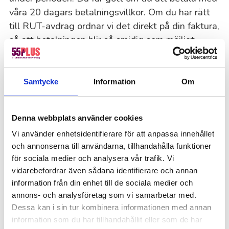
våra 20 dagars betalningsvillkor. Om du har rätt
till RUT-avdrag ordnar vi det direkt på din faktura,
så att betalningen blir så smidig som möjligt.
Vanliga frågor om vår
Samtycke
Information
Om
städservice
Hur lång tid brukar storstädningen ta?
Denna webbplats använder cookies
Det beror mycket på hur stort och stökigt det är
Vi använder enhetsidentifierare för att anpassa innehållet
och annonserna till användarna, tillhandahålla funktioner
på platsen. Om det gäller en liten etta eller tvåa
för sociala medier och analysera vår trafik. Vi
kan vi vara färdiga på 3–4 timmar, medan en
vidarebefordrar även sådana identifierare och annan
större lägenhet, lokal eller villa kan ta mellan 6–
information från din enhet till de sociala medier och
12 timmar.
annons- och analysföretag som vi samarbetar med.
Dessa kan i sin tur kombinera informationen med annan
Vilka områden ingår inte i en standard
information som du har tillhandahållit eller som de har
storstädning?