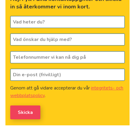
in så återkommer vi inom kort.
Vad
heter
du?
Vad
*
önskar
du
Telefonnummer
hjälp
vi
med?
kan
Din
nå
e-
dig
post
på
*
Genom att gå vidare accepterar du vår
integritets- och
(frivilligt)
webbplatspolicy
.
Skicka