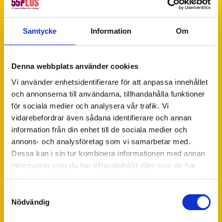
Trädgård
Trädgårdsskötsel
Gräsklippning
Samtycke
Information
Om
Trädbeskärning
Häckklippning
Denna webbplats använder cookies
Snöskottning
Hantverkare
Vi använder enhetsidentifierare för att anpassa innehållet
och annonserna till användarna, tillhandahålla funktioner
Snickare
för sociala medier och analysera vår trafik. Vi
Målning och tapetsering
vidarebefordrar även sådana identifierare och annan
Övrigt
information från din enhet till de sociala medier och
Om inställelseavgift
annons- och analysföretag som vi samarbetar med.
Dessa kan i sin tur kombinera informationen med annan
Företagstjänster
information som du har tillhandahållit eller som de har
Fastighetsskötsel
samlat in när du har använt deras tjänster.
Kontorsstädning
Samtyckesval
Värdar, informatörer & bemanning
Nödvändig
Hotell, kök & servering