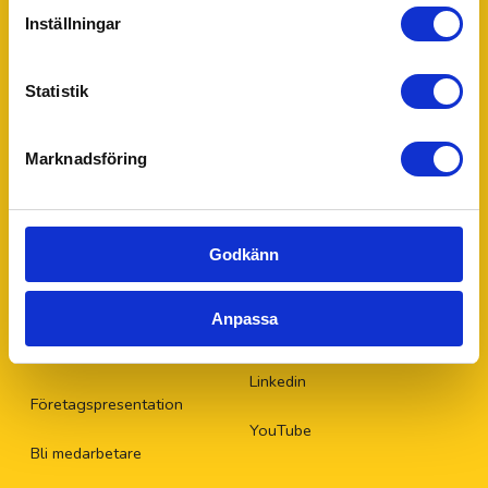
Lager, logistik & industri
Inställningar
Ekonomi, administration, löner & HR
Försäljning, mötesbokning & handel
Statistik
Offentlig sektor – Hemtjänst, fönsterputs &
fastighetsskötsel
Marknadsföring
Mer om 55Plus AB
Följ oss på sociala
medier
Godkänn
Här finns vi
Facebook
Aktuellt
Anpassa
Instagram
Omdömen
Linkedin
Företagspresentation
YouTube
Bli medarbetare