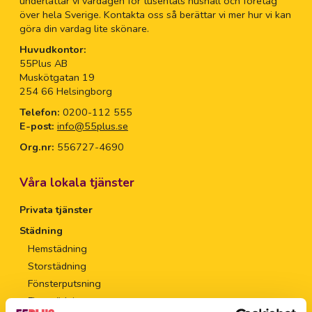
underlättar vi vardagen för tusentals hushåll och företag
över hela Sverige. Kontakta oss så berättar vi mer hur vi kan
göra din vardag lite skönare.
Huvudkontor:
55Plus AB
Muskötgatan 19
254 66 Helsingborg
Telefon:
0200-112 555
E-post:
info@55plus.se
Org.nr:
556727-4690
Våra lokala tjänster
Privata tjänster
Städning
Hemstädning
Storstädning
Fönsterputsning
Flyttstädning