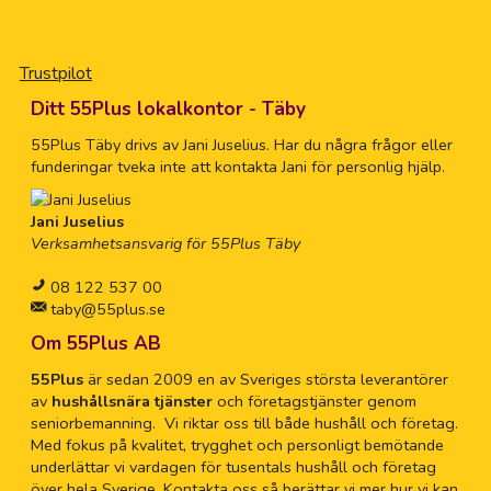
Trustpilot
Ditt 55Plus lokalkontor - Täby
55Plus Täby drivs av Jani Juselius. Har du några frågor eller
funderingar tveka inte att kontakta Jani för personlig hjälp.
Jani Juselius
Verksamhetsansvarig för 55Plus Täby
08 122 537 00
taby@55plus.se
Om 55Plus AB
55Plus
är sedan 2009 en av Sveriges största leverantörer
av
hushållsnära tjänster
och företagstjänster genom
seniorbemanning. Vi riktar oss till både hushåll och företag.
Med fokus på kvalitet, trygghet och personligt bemötande
underlättar vi vardagen för tusentals hushåll och företag
över hela Sverige. Kontakta oss så berättar vi mer hur vi kan