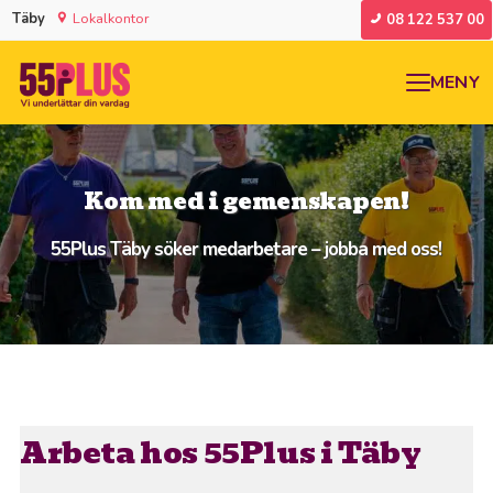
Täby
Lokalkontor
08 122 537 00
MENY
Kom med i gemenskapen!
55Plus Täby söker medarbetare – jobba med oss!
Arbeta hos 55Plus i Täby