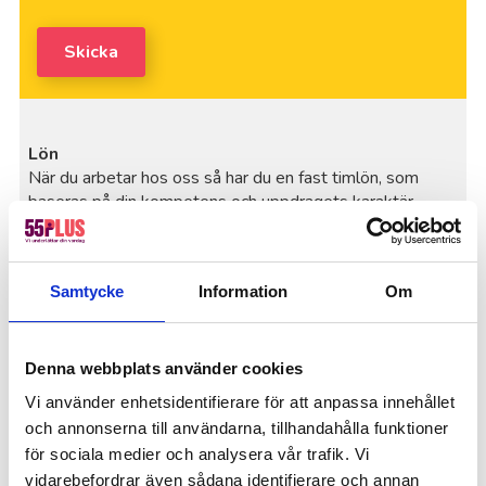
Skicka
Lön
När du arbetar hos oss så har du en fast timlön, som
baseras på din kompetens och uppdragets karaktär.
Självklart är din lön och semesterersättning
avtalsenliga. Lönen betalas ut månadsvis i efterskott där
utbetalning sker den 25:e varje månad. En
Samtycke
Information
Om
lönespecifikation skickas hem till dig några dagar innan
utbetalning.
Körersättning
Denna webbplats använder cookies
Körersättning utgår när du tar dig till och från samt
Vi använder enhetsidentifierare för att anpassa innehållet
mellan kunderna. Ersättningen utgår från skatteverkets
och annonserna till användarna, tillhandahålla funktioner
regler, mer information finns på
Skatteverkets hemsida
.
för sociala medier och analysera vår trafik. Vi
Försäkring och personlig säkerhet
vidarebefordrar även sådana identifierare och annan