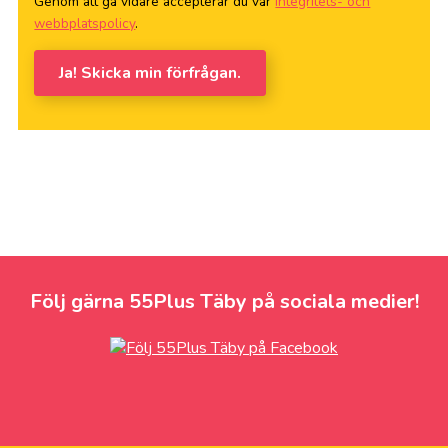
Genom att gå vidare accepterar du vår
integritets- och
webbplatspolicy
.
Ja! Skicka min förfrågan.
Följ gärna 55Plus Täby på sociala medier!