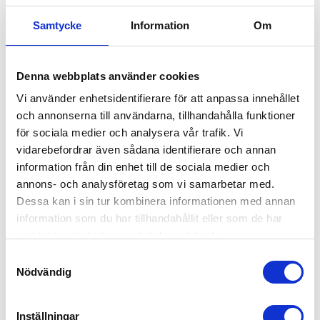
andra genom att anlita 55Plus.
Samtycke
Information
Om
Offertförfrågan
Kanske du behöver hjälp med detta också?
Denna webbplats använder cookies
Vi använder enhetsidentifierare för att anpassa innehållet
Fastighetsskötsel
och annonserna till användarna, tillhandahålla funktioner
Kontorsstädning
för sociala medier och analysera vår trafik. Vi
Ekonomi, administration, löner & HR
vidarebefordrar även sådana identifierare och annan
information från din enhet till de sociala medier och
Offentlig sektor – Hemtjänst, fönsterputs &
annons- och analysföretag som vi samarbetar med.
fastighetsskötsel
Dessa kan i sin tur kombinera informationen med annan
Lager, logistik & industri
information som du har tillhandahållit eller som de har
samlat in när du har använt deras tjänster.
Värdar, informatörer & bemanning
Samtyckesval
Hotell, kök & servering
Nödvändig
Försäljning, mötesbokning & handel
Inställningar