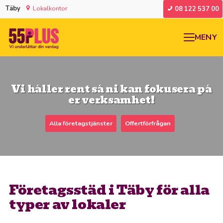
Täby
Lokalkontor
08 122 537 00
MENY
Vi håller rent så ni kan fokusera på
er verksamhet!
Alla företagstjänster
Offertförfrågan
Företagsstäd i Täby för alla
typer av lokaler