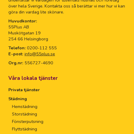
underlättar vi vardagen för tusentals hushåll och företag
över hela Sverige. Kontakta oss så berättar vi mer hur vi kan
göra din vardag lite skönare.
Huvudkontor:
55Plus AB
Muskötgatan 19
254 66 Helsingborg
Telefon:
0200-112 555
E-post:
info@55plus.se
Org.nr:
556727-4690
Våra lokala tjänster
Privata tjänster
Städning
Hemstädning
Storstädning
Fönsterputsning
Flyttstädning