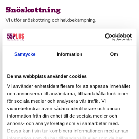
Snöskottning
Vi utför snöskottning och halkbekämpning.
Målning och tapetsering
Samtycke
Information
Om
När det gäller målning och tapetsering har vi duktiga
medarbetare som gärna tar sig an allt från detaljer till hela
rum.
Denna webbplats använder cookies
Vi använder enhetsidentifierare för att anpassa innehållet
och annonserna till användarna, tillhandahålla funktioner
Snickare
för sociala medier och analysera vår trafik. Vi
vidarebefordrar även sådana identifierare och annan
Vi har kunskap och vilja att hjälpa dig med allt från detaljer
information från din enhet till de sociala medier och
till större projekt.
annons- och analysföretag som vi samarbetar med.
Dessa kan i sin tur kombinera informationen med annan
information som du har tillhandahållit eller som de har