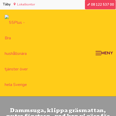
Täby
Lokalkontor
08 122 537 00
MENY
Dammsuga, klippa gräsmattan,