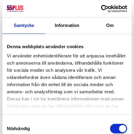
fönsterputsning i Täby
Fönsterputs: Mycket bra och prisvärt. Trevlig personal.
Anders E
Samtycke
Information
Om
Denna webbplats använder cookies
Boka din fönsterputs i Täby
Vi använder enhetsidentifierare för att anpassa innehållet
idag!
och annonserna till användarna, tillhandahålla funktioner
för sociala medier och analysera vår trafik. Vi
Varje vecka hjälper vi kunder i Täby med allt från
vidarebefordrar även sådana identifierare och annan
fönsterputsning till diverse hem- och
information från din enhet till de sociala medier och
företagstjänster. Vår höga servicenivå gör att du
annons- och analysföretag som vi samarbetar med.
kan slappna av och vara trygg i att vi tar ansvar
Dessa kan i sin tur kombinera informationen med annan
för hela processen. Fyll i formuläret och berätta
information som du har tillhandahållit eller som de har
vad du behöver hjälp med, så hör vi av oss så fort
samlat in när du har använt deras tjänster.
vi kan.
Samtyckesval
Nödvändig