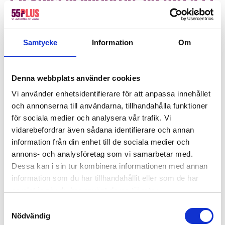
Täby
Löpande hjälp eller vid akuta behov
Samtycke
Information
Om
Behovet av extra resurser kan variera över tid.
Kanske behöver ni hjälp löpande med
Denna webbplats använder cookies
fastighetsskötsel och trappstädning, eller så
Vi använder enhetsidentifierare för att anpassa innehållet
dyker det upp akuta behov när ordinarie personal
och annonserna till användarna, tillhandahålla funktioner
är sjuk eller på semester. Vi på 55Plus erbjuder
för sociala medier och analysera vår trafik. Vi
flexibel bemanning som anpassas helt efter er
vidarebefordrar även sådana identifierare och annan
förenings situation.
information från din enhet till de sociala medier och
annons- och analysföretag som vi samarbetar med.
Vi hjälper er med:
Dessa kan i sin tur kombinera informationen med annan
information som du har tillhandahållit eller som de har
Löpande bemanning för fastighetsskötsel
samlat in när du har använt deras tjänster.
och vaktmästeri
Samtyckesval
Nödvändig
Vikarier vid sjukfrånvaro eller semestrar