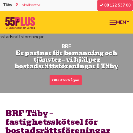
Täby
Lokalkontor
08 122 537 00
MENY
BRF
Er partner för bemanning och
tjänster – vi hjälper
bostadsrättsföreningar i Täby
Offertförfrågan
BRF Täby –
fastighetsskötsel för
bostadsrättsföreningar