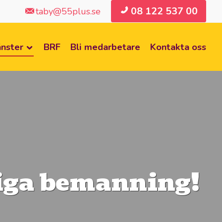
08 122 537 00
taby@55plus.se
änster
BRF
Bli medarbetare
Kontakta oss
gliga bemanning!