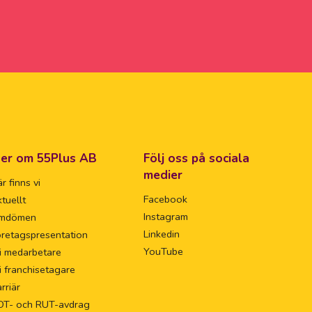
er om 55Plus AB
Följ oss på sociala
medier
r finns vi
Facebook
tuellt
Instagram
mdömen
Linkedin
retagspresentation
YouTube
i medarbetare
i franchisetagare
rriär
OT- och RUT-avdrag