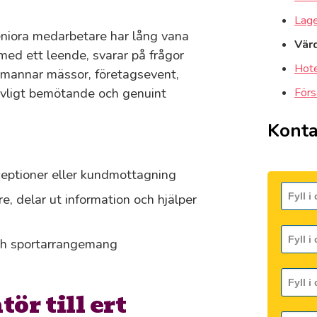
Lager
seniora medarbetare har lång vana
Vär
med ett leende, svarar på frågor
Hote
bemannar mässor, företagsevent,
revligt bemötande och genuint
Förs
Konta
ceptioner eller kundmottagning
, delar ut information och hjälper
och sportarrangemang
ör till ert