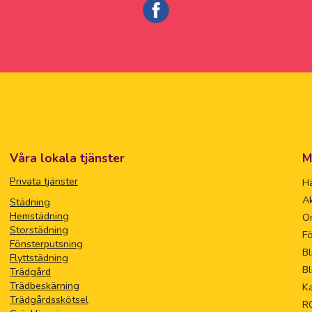
Våra lokala tjänster
M
Privata tjänster
Hä
Ak
Städning
Hemstädning
O
Storstädning
Fö
Fönsterputsning
Bl
Flyttstädning
Bl
Trädgård
Trädbeskärning
Ka
Trädgårdsskötsel
R