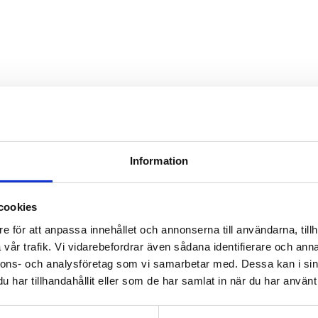
er bakom
Information
 ansikte utåt bland gästerna. De
cookies
 professionalism. Med rutin från
e för att anpassa innehållet och annonserna till användarna, tillh
 deltagare att känna sig
vår trafik. Vi vidarebefordrar även sådana identifierare och anna
nnons- och analysföretag som vi samarbetar med. Dessa kan i sin
har tillhandahållit eller som de har samlat in när du har använt 
innesvärt: ett varmt välkomnande,
rider lugn även när mycket händer