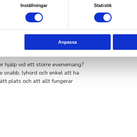
t både gäster och arrangörer känner
Inställningar
Statistik
 i Täby – därför
Anpassa
er hjälp vid ett större evenemang?
 snabb, lyhörd och enkel att ha
ätt plats och att allt fungerar