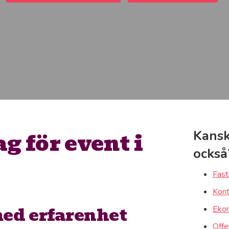
 för event i
Kansk
också
Fast
Kont
med erfarenhet
Ekon
Offe