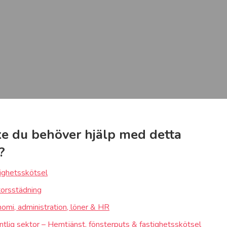
e du behöver hjälp med detta
?
ighetsskötsel
orsstädning
omi, administration, löner & HR
ntlig sektor – Hemtjänst, fönsterputs & fastighetsskötsel