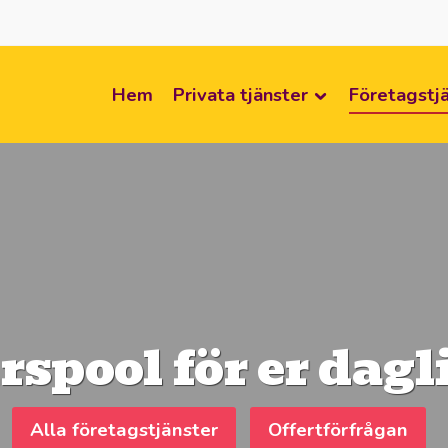
Hem
Privata tjänster
Företagstj
urspool för er da
Alla företagstjänster
Offertförfrågan