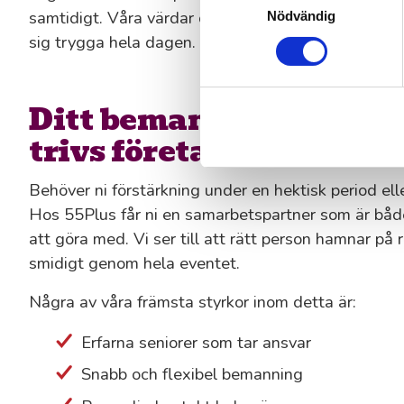
samtidigt. Våra värdar och informatörer ser till at
Nödvändig
sig trygga hela dagen.
Ditt bemanningsföretag
trivs företag med oss
Behöver ni förstärkning under en hektisk period ell
Hos 55Plus får ni en samarbetspartner som är både
att göra med. Vi ser till att rätt person hamnar på r
smidigt genom hela eventet.
Några av våra främsta styrkor inom detta är:
Erfarna seniorer som tar ansvar
Snabb och flexibel bemanning