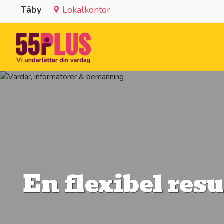
Täby
Lokalkontor
En flexibel res