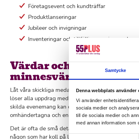
Företagsevent och kundträffar
Produktlanseringar
Jubileer och invigningar
Inventeringar och tillfälliga serviceuppdrag
Värdar och informatör
Samtycke
minnesvärda event
Låt våra skickliga medarbetare få vara er röst och
Denna webbplats använder 
löser alla uppdrag med omtanke, servicekänsla och
Vi använder enhetsidentifierar
skilda evenemang kan de sätta rätt ton och få alla
sociala medier och analysera 
omhändertagna och engagerade.
till de sociala medier och a
med annan information som du 
Det är ofta de små detaljerna som gör ett event m
någon som har koll på läget och ett leende som sp
Samtyckesval