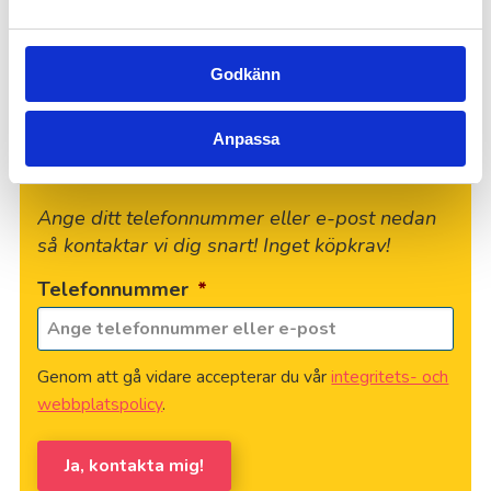
formulär för att boka professionell häckklippning i
Täby.
Godkänn
Anpassa
Vill du veta mer?
Ange ditt telefonnummer eller e-post nedan
så kontaktar vi dig snart! Inget köpkrav!
Telefonnummer
*
Genom att gå vidare accepterar du vår
integritets- och
webbplatspolicy
.
Ja, kontakta mig!