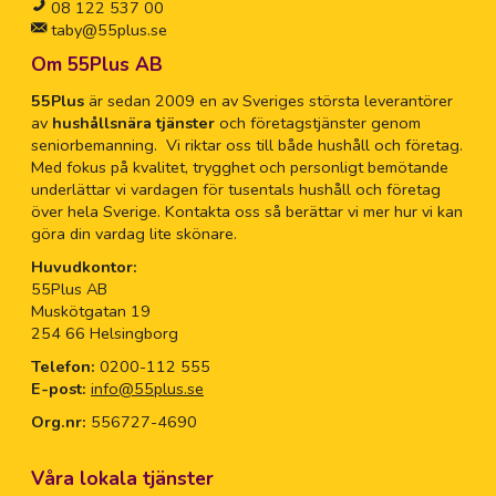
08 122 537 00
taby@55plus.se
Om 55Plus AB
55Plus
är sedan 2009 en av Sveriges största leverantörer
av
hushållsnära tjänster
och företagstjänster genom
seniorbemanning. Vi riktar oss till både hushåll och företag.
Med fokus på kvalitet, trygghet och personligt bemötande
underlättar vi vardagen för tusentals hushåll och företag
över hela Sverige. Kontakta oss så berättar vi mer hur vi kan
göra din vardag lite skönare.
Huvudkontor:
55Plus AB
Muskötgatan 19
254 66 Helsingborg
Telefon:
0200-112 555
E-post:
info@55plus.se
Org.nr:
556727-4690
Våra lokala tjänster