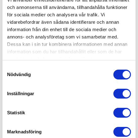
om gräsklippningen, oavsett när det behövs.
och annonserna till användarna, tillhandahålla funktioner
för sociala medier och analysera vår trafik. Vi
Trädbeskärning
vidarebefordrar även sådana identifierare och annan
information från din enhet till de sociala medier och
Vi hjälper gärna till med alla typer av
annons- och analysföretag som vi samarbetar med.
trädbeskärning, det vill säga uppbyggnads-,
Dessa kan i sin tur kombinera informationen med annan
underhålls- och föryngringsbeskärning. Våra
information som du har tillhandahållit eller som de har
medarbetare beskär alla typer av frukt-, barr- och
samlat in när du har använt deras tjänster.
lövträd i syfte att främja deras hälsa och form.
Samtyckesval
Nödvändig
Detta gör vi också för att stimulera en rikare
fruktskörd, minska risken för trädsjukdomar och
mycket mer.
Inställningar
Statistik
Kontakta oss för häckklippning
i Täby
Marknadsföring
Dags att snygga till trädgården? Fyll i vårt