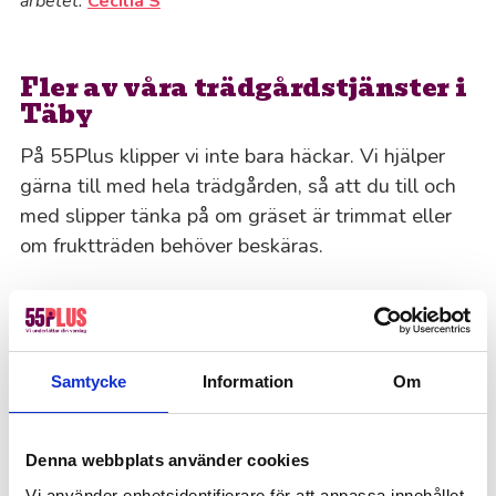
arbetet.
Cecilia S
Fler av våra trädgårdstjänster i
Täby
På 55Plus klipper vi inte bara häckar. Vi hjälper
gärna till med hela trädgården, så att du till och
med slipper tänka på om gräset är trimmat eller
om fruktträden behöver beskäras.
Gräsklippning
Att hålla gräsmattan trimmad kan vara
Samtycke
Information
Om
tidskrävande, särskilt under sommarmånaderna,
och för att gräsmattan ska vara frisk och frodig
krävs det att man klipper den ofta. Därför står
Denna webbplats använder cookies
våra seniora medarbetare alltid redo att ta hand
Vi använder enhetsidentifierare för att anpassa innehållet