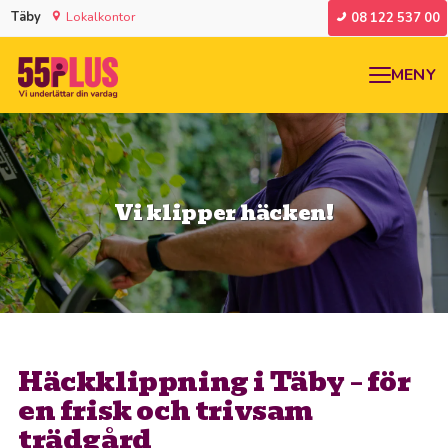
Täby
Lokalkontor
08 122 537 00
MENY
Vi klipper häcken!
Häckklippning i Täby – för
en frisk och trivsam
trädgård