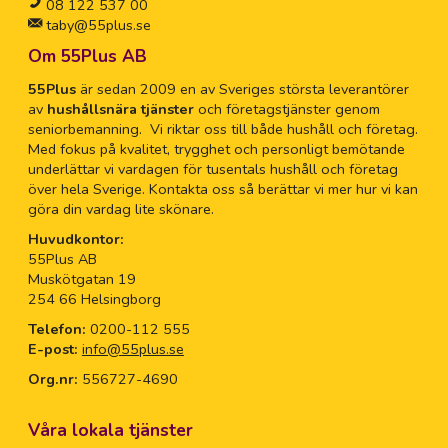
08 122 537 00
taby@55plus.se
Om 55Plus AB
55Plus
är sedan 2009 en av Sveriges största leverantörer
av
hushållsnära tjänster
och företagstjänster genom
seniorbemanning. Vi riktar oss till både hushåll och företag.
Med fokus på kvalitet, trygghet och personligt bemötande
underlättar vi vardagen för tusentals hushåll och företag
över hela Sverige. Kontakta oss så berättar vi mer hur vi kan
göra din vardag lite skönare.
Huvudkontor:
55Plus AB
Muskötgatan 19
254 66 Helsingborg
Telefon:
0200-112 555
E-post:
info@55plus.se
Org.nr:
556727-4690
Våra lokala tjänster