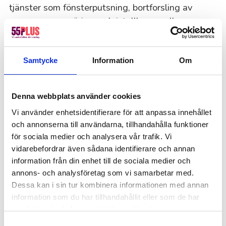
tjänster som fönsterputsning, bortforsling av
grovsopor, rengöring av kristallkronor eller
liknande specialuppdrag. Meddela oss om du vill
ha hjälp med detta eller något annat mer
specifikt, så lägger vi till det i offerten.
Samtycke
Information
Om
Kan jag använda RUT-avdrag för storstädning?
Denna webbplats använder cookies
Absolut! Det innebär att du bara betalar 50% av
Vi använder enhetsidentifierare för att anpassa innehållet
arbetskostnaden – och vi drar av det direkt på din
och annonserna till användarna, tillhandahålla funktioner
faktura.
för sociala medier och analysera vår trafik. Vi
vidarebefordrar även sådana identifierare och annan
information från din enhet till de sociala medier och
Detta säger våra kunder om
annons- och analysföretag som vi samarbetar med.
storstädning
Dessa kan i sin tur kombinera informationen med annan
information som du har tillhandahållit eller som de har
★★★★★
samlat in när du har använt deras tjänster.
Samtyckesval