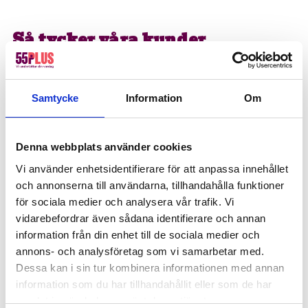
Så tycker våra kunder
★★★★★
Rekommenderar 55Plus!
Samtycke
Information
Om
Smidig och personlig kontakt, både vid
uppstart och med personen som
Denna webbplats använder cookies
utförde arbetet. Arbetet är väl utfört och
Vi använder enhetsidentifierare för att anpassa innehållet
priset är väldigt rimligt.
–
Micaela
via
och annonserna till användarna, tillhandahålla funktioner
Trustpilot.
för sociala medier och analysera vår trafik. Vi
vidarebefordrar även sådana identifierare och annan
information från din enhet till de sociala medier och
Boka snickare i Täby redan idag
annons- och analysföretag som vi samarbetar med.
Dessa kan i sin tur kombinera informationen med annan
Behöver du en bra snickare i Täby? Då har du
information som du har tillhandahållit eller som de har
kommit rätt. Montering, reparation eller andra
samlat in när du har använt deras tjänster.