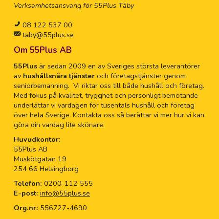
Verksamhetsansvarig för 55Plus Täby
08 122 537 00
taby@55plus.se
Om 55Plus AB
55Plus
är sedan 2009 en av Sveriges största leverantörer
av
hushållsnära tjänster
och företagstjänster genom
seniorbemanning. Vi riktar oss till både hushåll och företag.
Med fokus på kvalitet, trygghet och personligt bemötande
underlättar vi vardagen för tusentals hushåll och företag
över hela Sverige. Kontakta oss så berättar vi mer hur vi kan
göra din vardag lite skönare.
Huvudkontor:
55Plus AB
Muskötgatan 19
254 66 Helsingborg
Telefon:
0200-112 555
E-post:
info@55plus.se
Org.nr:
556727-4690