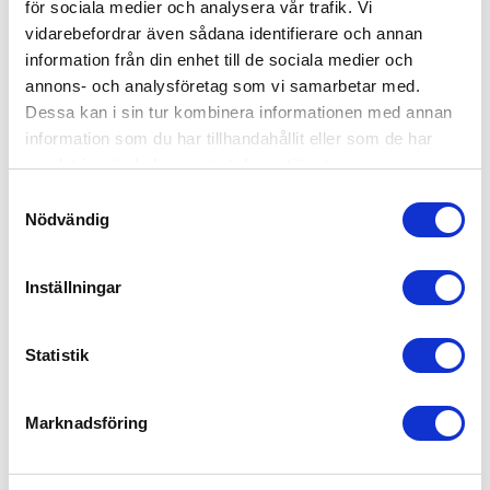
under sommaren.
för sociala medier och analysera vår trafik. Vi
vidarebefordrar även sådana identifierare och annan
Kan man ha ett abonnemang på
information från din enhet till de sociala medier och
trädgårdsskötsel?
annons- och analysföretag som vi samarbetar med.
Dessa kan i sin tur kombinera informationen med annan
Självklart kan man det. Hör av dig till oss, så ser
information som du har tillhandahållit eller som de har
vi till att ordna regelbunden trädgårdsskötsel för
samlat in när du har använt deras tjänster.
din trädgård i Täby.
Samtyckesval
Nödvändig
Är trädgårdsskötsel RUT-berättigat?
Absolut! Vi drar av 50% på arbetskostnaden, så
Inställningar
länge det inte gäller bortforsling av
trädgårdsavfall till tippen.
Statistik
Marknadsföring
Kundomdömen om våra
tjänster för trädgårdsskötsel