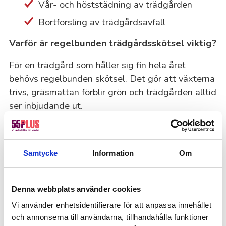
Vår- och höststädning av trädgården
Bortforsling av trädgårdsavfall
Varför är regelbunden trädgårdsskötsel viktig?
För en trädgård som håller sig fin hela året
behövs regelbunden skötsel. Det gör att växterna
trivs, gräsmattan förblir grön och trädgården alltid
ser inbjudande ut.
Hur ofta behövs trädgårdsskötsel?
Hur ofta du behöver hjälp beror på din trädgårds
Samtycke
Information
Om
behov och vad du föredrar. För en riktigt välskött
trädgård kan vi komma upp till en gång i veckan,
men oftast räcker två besök i månaden. Behovet
Denna webbplats använder cookies
kan också ändras beroende på vädret och
Vi använder enhetsidentifierare för att anpassa innehållet
årstiderna – exempelvis växer gräset snabbare
och annonserna till användarna, tillhandahålla funktioner