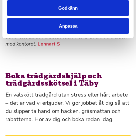
Klippte större lagerhäggs-häck, murgröna och ett mindre
Godkänn
träd. Blev jättefint! Enkla att kommunicera med, nedlagd
tid stämde bra med uppskattningen som gjordes inför
arbetet.
Cecilia S
Anpassa
Personen som sköter vår trädgård gör ett utmärkt jobb
och är lätt att samarbeta med. Även bra kommunikation
med kontoret.
Lennart S
Boka trädgårdshjälp och
trädgårdsskötsel i Täby
En välskött trädgård utan stress eller hårt arbete
– det är vad vi erbjuder. Vi gör jobbet åt dig så att
du slipper ta hand om häcken, gräsmattan och
rabatterna. Hör av dig och boka redan idag.