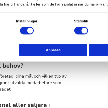
har tillhandahållit eller som de har samlat in när du har använt 
iceuppdrag
Inställningar
Statistik
nningstjänster
Anpassa
tt behov?
 företag, dina mål och vilken typ av
ggrant utvalda medarbetare som
raget.
al eller säljare i