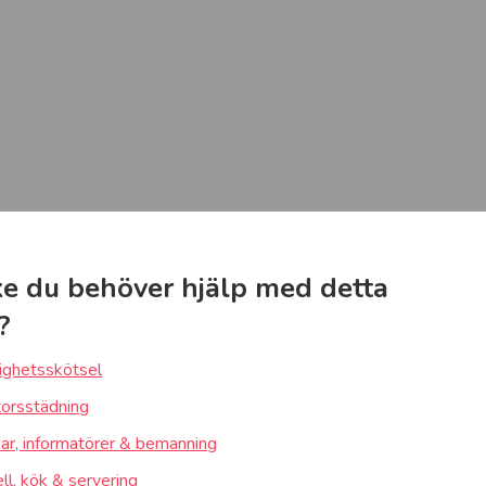
e du behöver hjälp med detta
?
ighetsskötsel
orsstädning
ar, informatörer & bemanning
ll, kök & servering