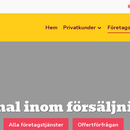
Hem
Privatkunder
Företags
nal inom försäljn
Alla företagstjänster
Offertförfrågan