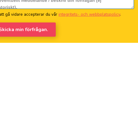
tt gå vidare accepterar du vår
integritets- och webbplatspolicy
.
 Skicka min förfrågan.