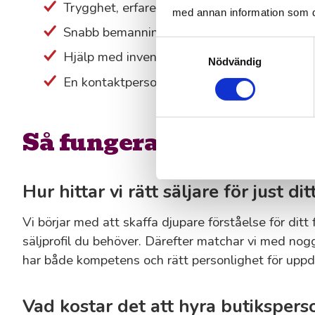
Trygghet, erfarenhet och personlig service
med annan information som du 
Snabb bemanning även vid akuta behov
Samtyckesval
Hjälp med inventeringar och tillfälliga serv
Nödvändig
En kontaktperson som följer upp hela vägen
Så fungerar våra bema
Hur hittar vi rätt säljare för just di
Vi börjar med att skaffa djupare förståelse för ditt
säljprofil du behöver. Därefter matchar vi med no
har både kompetens och rätt personlighet för uppd
Vad kostar det att hyra butiksperson