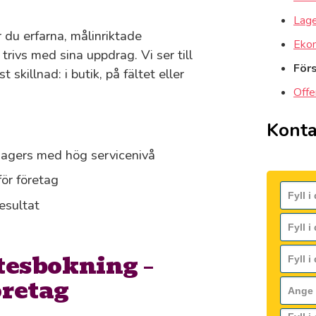
Lager
 du erfarna, målinriktade
Ekon
trivs med sina uppdrag. Vi ser till
För
skillnad: i butik, på fältet eller
Offe
Konta
anagers med hög servicenivå
ör företag
esultat
tesbokning –
öretag