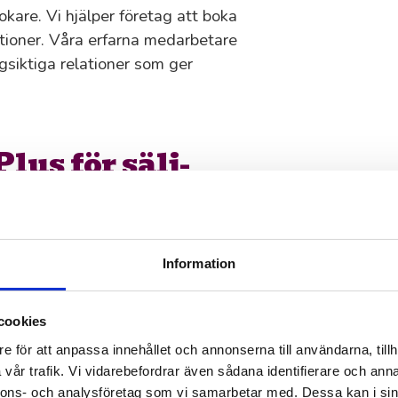
okare. Vi hjälper företag att boka
tioner. Våra erfarna medarbetare
siktiga relationer som ger
lus för sälj-
ll erfarna medarbetare som kan sitt
nnebär att vara ett företags ansikte
Information
rje kundmöte. Vi finns här med
, och ett personligt engagemang i
cookies
e för att anpassa innehållet och annonserna till användarna, tillh
vår trafik. Vi vidarebefordrar även sådana identifierare och anna
nnons- och analysföretag som vi samarbetar med. Dessa kan i sin