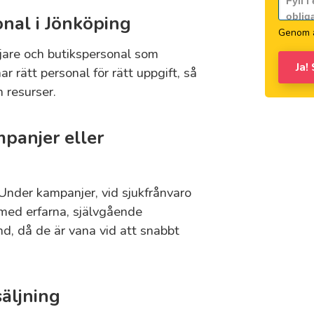
onal i Jönköping
Genom a
äljare och butikspersonal som
Ja!
har rätt personal för rätt uppgift, så
 resurser.
panjer eller
r. Under kampanjer, vid sjukfrånvaro
med erfarna, självgående
nd, då de är vana vid att snabbt
äljning