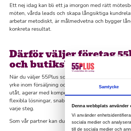
Ett nej idag kan bli ett ja imorgon med rätt mötesb
möten, vårda leads och skapa långsiktiga kundrela
arbetar metodiskt, är målmedvetna och bygger lång
konkreta resultat.
Därför väljer företag 55P
och butiksbemanning
När du väljer 55Plus som partner får du tillgång ti
yrke inom försäljning och service. De vet vad det i
Samtycke
utåt, agerar med kompetens och visar omtanke i va
flexibla lösningar, snabba insatser när det behövs
Denna webbplats använder 
varje steg.
Vi använder enhetsidentifierar
Som vår partner kan du förvänta dig:
sociala medier och analysera 
till de sociala medier och a