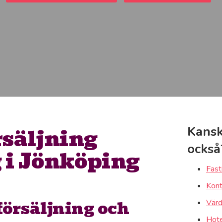
rsäljning
Kansk
också
 i Jönköping
Fast
Kont
försäljning och
Värd
Hote