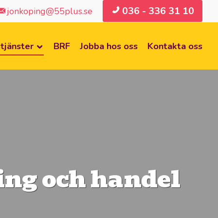
036 - 336 31 10
jonkoping@55plus.se
tjänster
BRF
Jobba hos oss
Kontakta oss
ing och handel