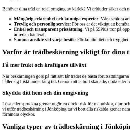
Behöver dina träd en rejäl omgång av kärlek? Vi erbjuder säker och n
Mångårig erfarenhet och kunniga experter
: Våra seniora ar
Trevlig och personlig service
: För oss är det viktigt att bemöt
Enkel och transparent prissättning
: Vi på 55Plus tror på öpp
är redan hanterat.
Samma ansikte vid varje besök
: För kontinuitet och trygghet
Varför är trädbeskärning viktigt för dina 
Få mer frukt och kraftigare tillväxt
När beskärningen görs på rätt sätt får trädet de bästa förutsättningarna a
håller sig friskt under lång tid. Genom att ta bort skadade, döda elle
Skydda ditt hem och din omgivning
Lösa eller spruckna grenar utgör en direkt risk för människor, djur och
vi utför trädbeskärning i Jönköping tar vi bort alla riskabla grenar nä
förhindra olyckor.
Vanliga typer av trädbeskärning i Jönköpi