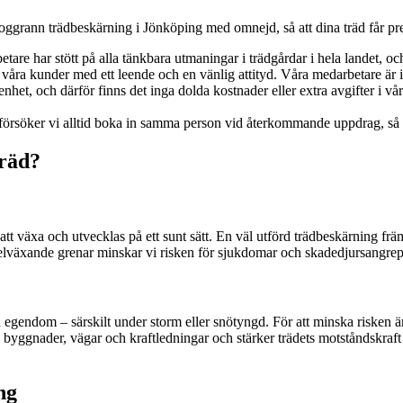
oggrann trädbeskärning i Jönköping med omnejd, så att dina träd får pre
betare har stött på alla tänkbara utmaningar i trädgårdar i hela landet,
a våra kunder med ett leende och en vänlig attityd. Våra medarbetare är i
enhet, och därför finns det inga dolda kostnader eller extra avgifter i vå
 försöker vi alltid boka in samma person vid återkommande uppdrag, så 
träd?
tt växa och utvecklas på ett sunt sätt. En väl utförd trädbeskärning främja
r felväxande grenar minskar vi risken för sjukdomar och skadedjursangrep
 egendom – särskilt under storm eller snötyngd. För att minska risken är d
ra byggnader, vägar och kraftledningar och stärker trädets motståndskraft
ng