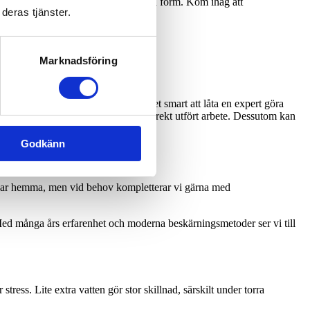
du göra mycket för trädets hälsa och form. Kom ihåg att
deras tjänster.
Marknadsföring
tecken på sjukdom eller skador, är det smart att låta en expert göra
ning som krävs för ett säkert och korrekt utfört arbete. Dessutom kan
Godkänn
an har hemma, men vid behov kompletterar vi gärna med
ed många års erfarenhet och moderna beskärningsmetoder ser vi till
stress. Lite extra vatten gör stor skillnad, särskilt under torra