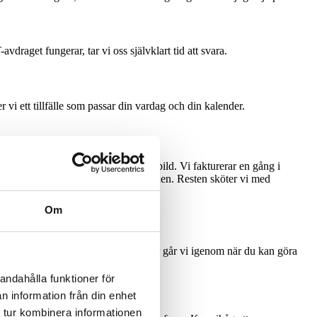
aget fungerar, tar vi oss självklart tid att svara.
vi ett tillfälle som passar din vardag och din kalender.
g till oss, så ger vi dig en klar prisbild. Vi fakturerar en gång i
tt du bara betalar halva arbetskostnaden. Resten sköter vi med
Om
ationer kräver professionell hjälp. Här går vi igenom när du kan göra
andahålla funktioner för
n information från din enhet
 tur kombinera informationen