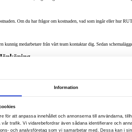
tnaden. Om du har frågor om kostnaden, vad som ingår eller hur RUT-avdr
en kunnig medarbetare från vårt team kontaktar dig. Sedan schemalägger 
 Jönköping
et är, vad som behöver göras och hur det mår – men du kan alltid höra av di
tom rätt till RUT-avdrag på trädbeskärning i Jönköping, vilket innebär a
Information
 räcker det faktiskt med lite kunskap och rätt verktyg, medan andra situ
cookies
e för att anpassa innehållet och annonserna till användarna, tillh
vår trafik. Vi vidarebefordrar även sådana identifierare och anna
nnons- och analysföretag som vi samarbetar med. Dessa kan i sin