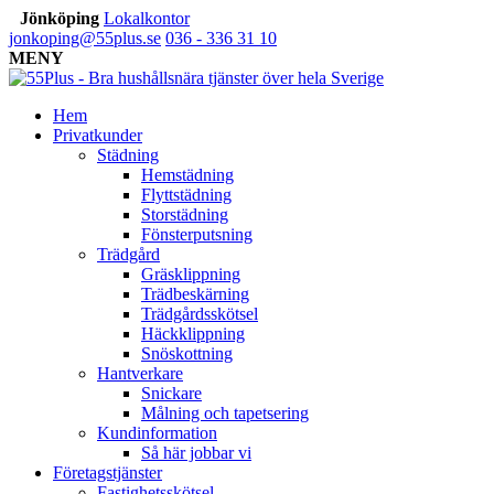
Jönköping
Lokalkontor
jonkoping@55plus.se
036 - 336 31 10
MENY
Hem
Privatkunder
Städning
Hemstädning
Flyttstädning
Storstädning
Fönsterputsning
Trädgård
Gräsklippning
Trädbeskärning
Trädgårdsskötsel
Häckklippning
Snöskottning
Hantverkare
Snickare
Målning och tapetsering
Kundinformation
Så här jobbar vi
Företagstjänster
Fastighetsskötsel