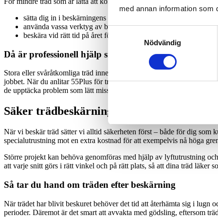
För mindre träd som är lätta att komma åt fungerar ofta gör-det-själ
med annan information som du 
sätta dig in i beskärningens grunder
använda vassa verktyg av bra kvalitet
Samtyckesval
beskära vid rätt tid på året för just din trädart.
Nödvändig
Då är professionell hjälp smartast
Stora eller svåråtkomliga träd innebär större risk – både för dig själv 
jobbet. När du anlitar 55Plus för trädbeskärning i Jönköping är dina t
de upptäcka problem som lätt missas – som rötskador, svaga grenar ell
Säker trädbeskärning: Vi jobbar tryggt och
När vi beskär träd sätter vi alltid säkerheten först – både för dig s
specialutrustning mot en extra kostnad för att exempelvis nå höga gren
Större projekt kan behöva genomföras med hjälp av lyftutrustning oc
att varje snitt görs i rätt vinkel och på rätt plats, så att dina träd läker 
Så tar du hand om träden efter beskärning
När trädet har blivit beskuret behöver det tid att återhämta sig i lugn oc
perioder. Däremot är det smart att avvakta med gödsling, eftersom träde