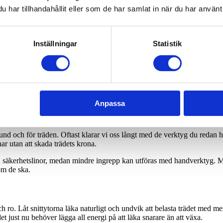
v-metoden utmärkt. Med rätt verktyg och lite grundläggande kunskap kan 
har tillhandahållit eller som de har samlat in när du har använt 
Inställningar
Statistik
och för trädet. Om du är osäker på hur du ska göra, eller om trädet visar 
räd i trygga händer, då våra arborister har precis den kunskap och utrust
er tecken på ohälsa.
Anpassa
 effektivt i Jönköping
om kund och för träden. Oftast klarar vi oss långt med de verktyg du red
ar utan att skada trädets krona.
h säkerhetslinor, medan mindre ingrepp kan utföras med handverktyg. M
som de ska.
h ro. Låt snittytorna läka naturligt och undvik att belasta trädet med mer 
t just nu behöver lägga all energi på att läka snarare än att växa.