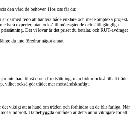
cis den vård de behöver. Hos oss får du:
 och är därmed redo att hantera både enklare och mer komplexa projekt.
nte bara experter, utan också tillmötesgående och lättillgängliga.
r prissättning. Det vi lovar är det priset du betalar, och RUT-avdraget
länge du inte föredrar något annat.
r inte bara tillväxt och fruktsättning, utan bidrar också till att trädet
p, vilket också gör trädet mer motståndskraftigt.
et viktigt att ta hand om träden och förhindra att de blir farliga. När
 mot vindbrott. I tätbebyggda områden är detta ännu viktigare för att