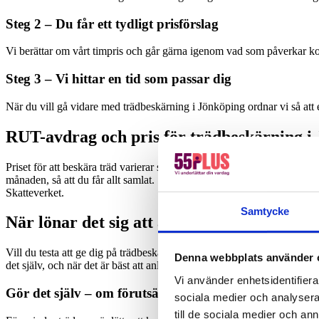
Steg 2 – Du får ett tydligt prisförslag
Vi berättar om vårt timpris och går gärna igenom vad som påverkar kos
Steg 3 – Vi hittar en tid som passar dig
När du vill gå vidare med trädbeskärning i Jönköping ordnar vi så att 
RUT-avdrag och pris för trädbeskärning i
Priset för att beskära träd varierar såklart. Det beror på hur stort träd
månaden, så att du får allt samlat. Som pricken över i:et har du dessu
Skatteverket.
Samtycke
När lönar det sig att anlita en expert?
Vill du testa att ge dig på trädbeskärningen på egen hand? I vissa fall
Denna webbplats använder 
det själv, och när det är bäst att anlita en expert.
Vi använder enhetsidentifierar
Gör det själv – om förutsättningarna är rätt
sociala medier och analysera 
till de sociala medier och a