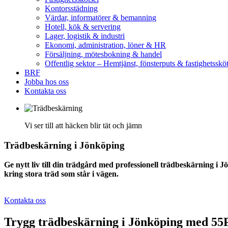
Kontorsstädning
Värdar, informatörer & bemanning
Hotell, kök & servering
Lager, logistik & industri
Ekonomi, administration, löner & HR
Försäljning, mötesbokning & handel
Offentlig sektor – Hemtjänst, fönsterputs & fastighetssköt
BRF
Jobba hos oss
Kontakta oss
Vi ser till att häcken blir tät och jämn
Trädbeskärning i Jönköping
Ge nytt liv till din trädgård med professionell trädbeskärning i 
kring stora träd som står i vägen.
Kontakta oss
Trygg trädbeskärning i Jönköping med 55