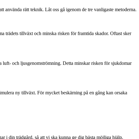
 att använda rätt teknik. Låt oss gå igenom de tre vanligaste metoderna.
a trädets tillväxt och minska risken för framtida skador. Oftast sker
ättra luft- och ljusgenomströmning. Detta minskar risken för sjukdomar
 stimulera ny tillväxt. För mycket beskärning på en gång kan orsaka
gar i din trädgård, så att vi ska kunna ge dig bästa möjliga hjälp.