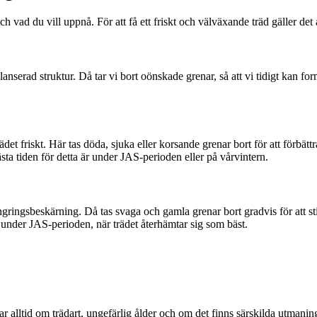
h vad du vill uppnå. För att få ett friskt och välväxande träd gäller det
erad struktur. Då tar vi bort oönskade grenar, så att vi tidigt kan form
rädet friskt. Här tas döda, sjuka eller korsande grenar bort för att förb
sta tiden för detta är under JAS-perioden eller på vårvintern.
öryngringsbeskärning. Då tas svaga och gamla grenar bort gradvis för att
 är under JAS-perioden, när trädet återhämtar sig som bäst.
gar alltid om trädart, ungefärlig ålder och om det finns särskilda utmanin